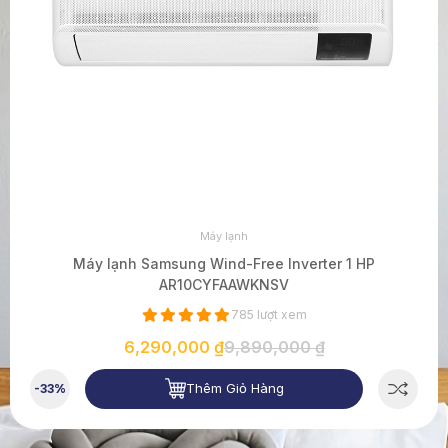
Máy lạnh
Máy lạnh Samsung Wind-Free Inverter 1 HP
AR10CYFAAWKNSV
785 lượt xem
6,290,000 ₫
9,890,000 ₫
Thêm Giỏ Hàng
-33%