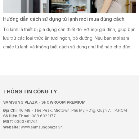
Hướng dẫn cách sử dụng tủ lạnh mới mua đúng cách
Tủ lạnh là thiết bị gia dụng cần thiết đối với mọi gia đình, giúp bạn
lưu trữ các loại thức ăn tươi ngon, bổ dưỡng. Nếu bạn mới sắm
chiếc tủ lạnh và không biết cách sử dụng như thế nào cho đúng?
Cùng tham khảo bài viết hướng dẫn cách sử dụng tủ lạnh mới
mua về hiệu quả, bền bỉ nhé!
THÔNG TIN CÔNG TY
SAMSUNG PLAZA - SHOWROOM PREMIUM
Địa Chỉ:
46 M8 - The Peak, Midtown, Phú Mỹ Hưng, Quận 7, TP.HCM
Số Điện Thoại:
088.602.1177
MST:
0303781761
Website:
www.samsungplaza.vn