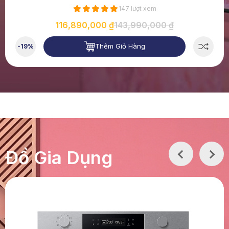
150 lượt xem
88,990,000 ₫
99,000,000 ₫
Thêm Giỏ Hàng
-11%
Đồ Gia Dụng