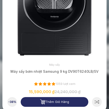
Máy sấy
Máy sấy bơm nhiệt Samsung 9 kg DV90T6240LB/SV
1059 lượt xem
15,590,000 ₫
24,240,000 ₫
Thêm Giỏ Hàng
-38%