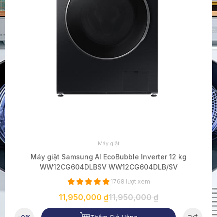
Máy giặt
Máy giặt Samsung AI EcoBubble Inverter 12 kg
WW12CG604DLBSV WW12CG604DLB/SV
1768 lượt xem
11,950,000 ₫
11,950,000 ₫