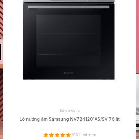
Đồ gia dụng
Lò nướng âm Samsung NV7B41201AS/SV 76 lít
2001 lượt xem