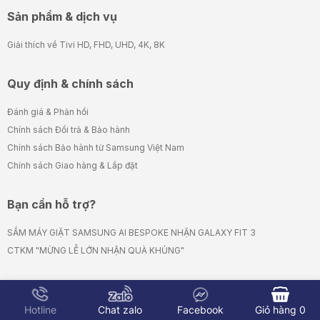
Sản phẩm & dịch vụ
Giải thích về Tivi HD, FHD, UHD, 4K, 8K
Quy định & chính sách
Đánh giá & Phản hồi
Chính sách Đổi trả & Bảo hành
Chính sách Bảo hành từ Samsung Việt Nam
Chính sách Giao hàng & Lắp đặt
Bạn cần hỗ trợ?
SẮM MÁY GIẶT SAMSUNG AI BESPOKE NHẬN GALAXY FIT 3
CTKM "MỪNG LỄ LỚN NHẬN QUÀ KHỦNG"
Kết Nối Với Chúng Tôi
Giỏ hàng
0
Hotline
Chat zalo
Facebook