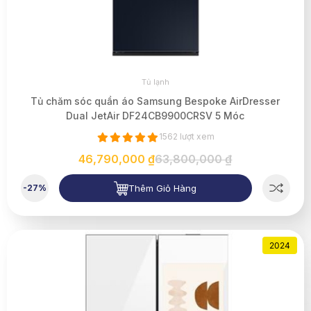
Tủ lạnh
Tủ chăm sóc quần áo Samsung Bespoke AirDresser
Dual JetAir DF24CB9900CRSV 5 Móc
1562 lượt xem
46,790,000 ₫
63,800,000 ₫
Thêm Giỏ Hàng
-27%
2024