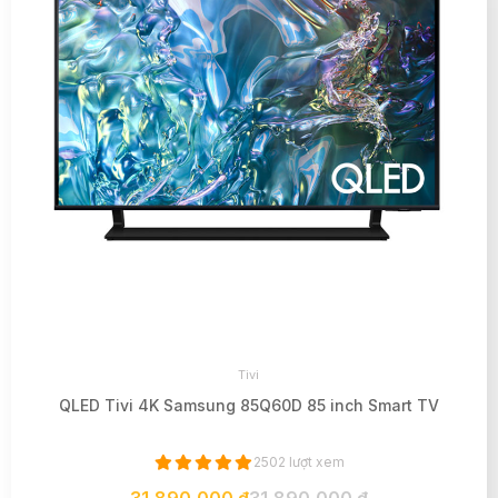
Tivi
QLED Tivi 4K Samsung 85Q60D 85 inch Smart TV
2502 lượt xem
31,890,000 ₫
31,890,000 ₫