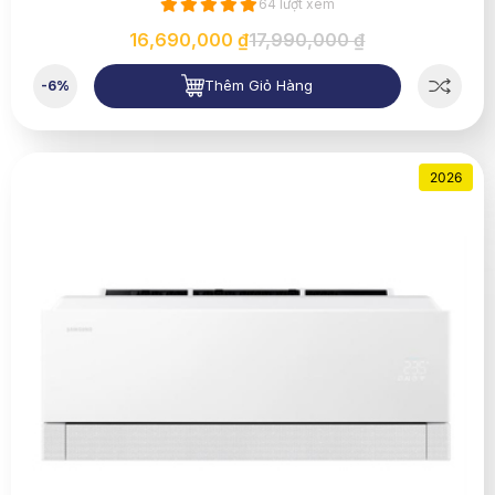
64 lượt xem
16,690,000 ₫
17,990,000 ₫
Thêm Giỏ Hàng
-6%
2026