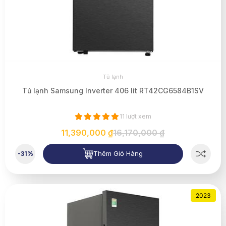
Tủ lạnh
Tủ lạnh Samsung Inverter 406 lít RT42CG6584B1SV
11 lượt xem
11,390,000 ₫
16,170,000 ₫
Thêm Giỏ Hàng
-31%
2023