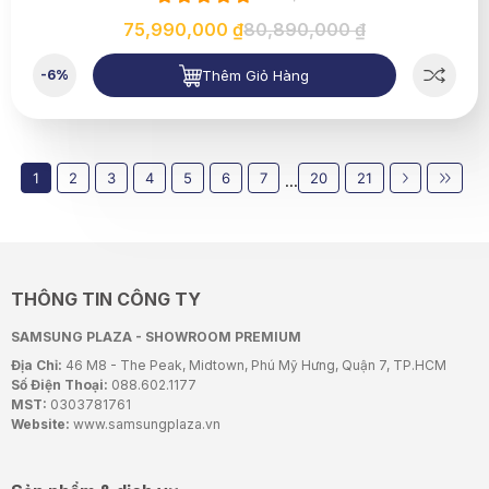
75,990,000 ₫
80,890,000 ₫
Thêm Giỏ Hàng
-6%
1
2
3
4
5
6
7
20
21
...
THÔNG TIN CÔNG TY
SAMSUNG PLAZA - SHOWROOM PREMIUM
Địa Chỉ:
46 M8 - The Peak, Midtown, Phú Mỹ Hưng, Quận 7, TP.HCM
Số Điện Thoại:
088.602.1177
MST:
0303781761
Website:
www.samsungplaza.vn