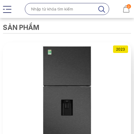
0
SẢN PHẨM
2023