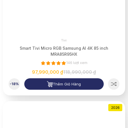
Tivi
Smart Tivi Micro RGB Samsung AI 4K 85 inch
MRA85R95HX
146 lượt xem
97,990,000 ₫
118,990,000 ₫
Thêm Giỏ Hàng
-18%
2026