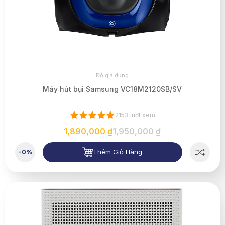
Đồ gia dụng
Máy hút bụi Samsung VC18M2120SB/SV
2153 lượt xem
1,890,000 ₫
1,950,000 ₫
Thêm Giỏ Hàng
-0%