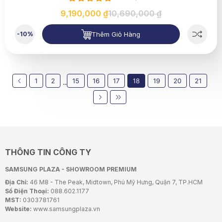
9,190,000 ₫
10,690,000 ₫
Thêm Giỏ Hàng
-10%
1
2
15
16
17
18
19
20
21
..
THÔNG TIN CÔNG TY
SAMSUNG PLAZA - SHOWROOM PREMIUM
Địa Chỉ:
46 M8 - The Peak, Midtown, Phú Mỹ Hưng, Quận 7, TP.HCM
Số Điện Thoại:
088.602.1177
MST:
0303781761
Website:
www.samsungplaza.vn