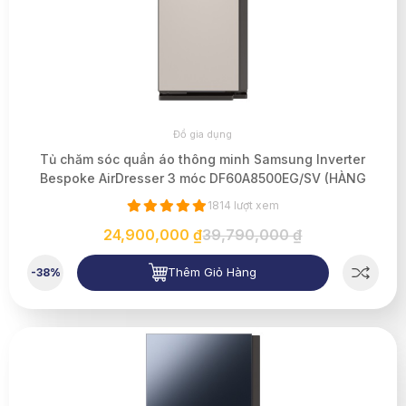
Đồ gia dụng
Tủ chăm sóc quần áo thông minh Samsung Inverter
Bespoke AirDresser 3 móc DF60A8500EG/SV (HÀNG
TRƯNG BÀY)
1814 lượt xem
24,900,000 ₫
39,790,000 ₫
Thêm Giỏ Hàng
-38%