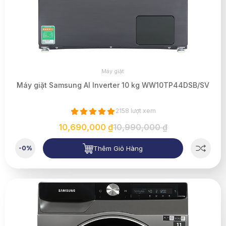
Máy giặt
Máy giặt Samsung AI Inverter 10 kg WW10TP44DSB/SV
2158 lượt xem
10,690,000 ₫
10,990,000 ₫
Thêm Giỏ Hàng
-0%