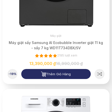
Máy giặt
Máy giặt sấy Samsung AI Ecobubble Inverter giặt 11 kg
- sấy 7 kg WD11T734DBX/SV
2195 lượt xem
13,390,000 ₫
16,990,000 ₫
Thêm Giỏ Hàng
-19%