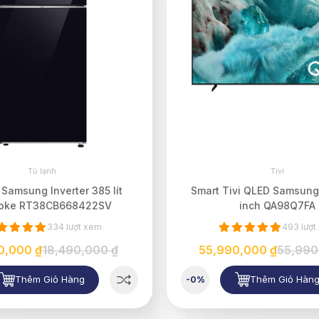
Tủ lạnh
Tivi
 Samsung Inverter 385 lít
Smart Tivi QLED Samsung
oke RT38CB668422SV
inch QA98Q7FA
334 lượt xem
493 lượt
0,000 ₫
18,490,000 ₫
55,990,000 ₫
55,990
Thêm Giỏ Hàng
Thêm Giỏ Hàn
-0%