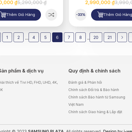
0,000 ₫
5,290,000 ₫
2,990,000 ₫
3,990,
Thêm Giỏ Hàng
Thêm Giỏ Hàn
-33%
1
2
4
5
6
7
8
20
21
...
..
Sản phẩm & dịch vụ
Quy định & chính sách
iải thích về Tivi HD, FHD, UHD, 4K,
Đánh giá & Phản hồi
8K
Chính sách Đổi trả & Bảo hành
Chính sách Bảo hành từ Samsung
Việt Nam
Chính sách Giao hàng & Lắp đặt
yright © 2023
SAMSUNG PLAZA
. All rights reserved.
Design by i-w