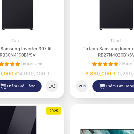
Tủ lạnh
Tủ lạnh
 Samsung Inverter 307 lít
Tủ lạnh Samsung Inverter
RB30N4190B1/SV
RB27N4020B1/S
216 lượt xem
235 lượt
0,000 ₫
14,990,000 ₫
8,890,000 ₫
10,290
Thêm Giỏ Hàng
Thêm Giỏ Hàn
-20%
2025