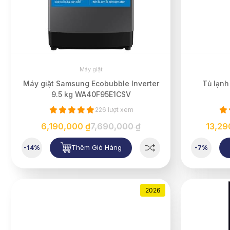
Máy giặt
Máy giặt Samsung Ecobubble Inverter
Tủ lạnh
9.5 kg WA40F95E1CSV
226 lượt xem
6,190,000 ₫
7,690,000 ₫
13,29
Thêm Giỏ Hàng
-14%
-7%
2026