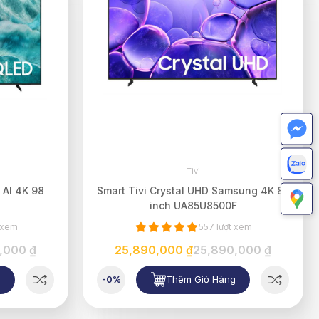
Tivi
 AI 4K 98
Smart Tivi Crystal UHD Samsung 4K 85
inch UA85U8500F
 xem
557 lượt xem
,000 ₫
25,890,000 ₫
25,890,000 ₫
g
Thêm Giỏ Hàng
-0%