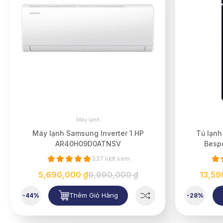
Máy lạnh
Máy lạnh Samsung Inverter 1 HP
Tủ lạnh
AR40H09D0ATNSV
Besp
337 lượt xem
5,690,000 ₫
9,990,000 ₫
13,59
Thêm Giỏ Hàng
-44%
-28%