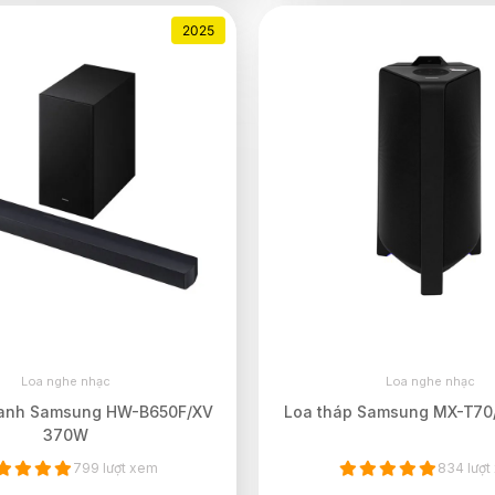
2025
Loa nghe nhạc
Loa nghe nhạc
hanh Samsung HW-B650F/XV
Loa tháp Samsung MX-T70
370W
799 lượt xem
834 lượt