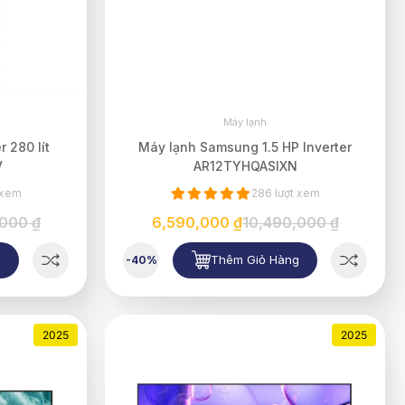
Máy lạnh
 280 lít
Máy lạnh Samsung 1.5 HP Inverter
V
AR12TYHQASIXN
 xem
286 lượt xem
,000 ₫
6,590,000 ₫
10,490,000 ₫
g
Thêm Giỏ Hàng
-40%
2025
2025