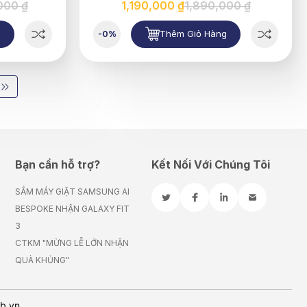
000 ₫
1,190,000 ₫
1,890,000 ₫
g
Thêm Giỏ Hàng
-0%
Bạn cần hỗ trợ?
Kết Nối Với Chúng Tôi
SẮM MÁY GIẶT SAMSUNG AI
BESPOKE NHẬN GALAXY FIT
3
CTKM "MỪNG LỄ LỚN NHẬN
QUÀ KHỦNG"
eb.vn