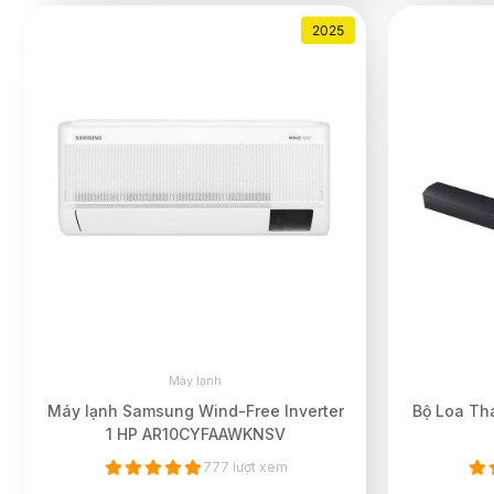
2025
Máy lạnh
Máy lạnh Samsung Wind-Free Inverter
Bộ Loa T
1 HP AR10CYFAAWKNSV
777 lượt xem