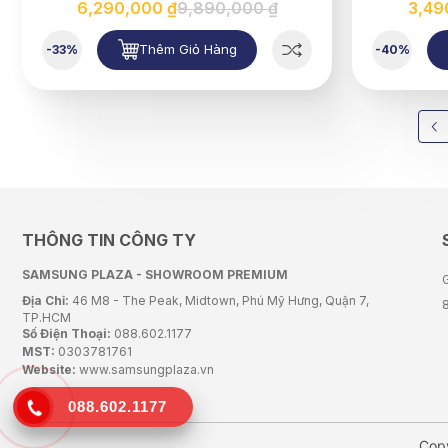
6,290,000 ₫
9,890,000 ₫
3,49
Thêm Giỏ Hàng
-33%
-40%
THÔNG TIN CÔNG TY
SAMSUNG PLAZA - SHOWROOM PREMIUM
G
Địa Chỉ:
46 M8 - The Peak, Midtown, Phú Mỹ Hưng, Quận 7,
TP.HCM
Số Điện Thoại:
088.602.1177
MST:
0303781761
Website:
www.samsungplaza.vn
088.602.1177
Cop