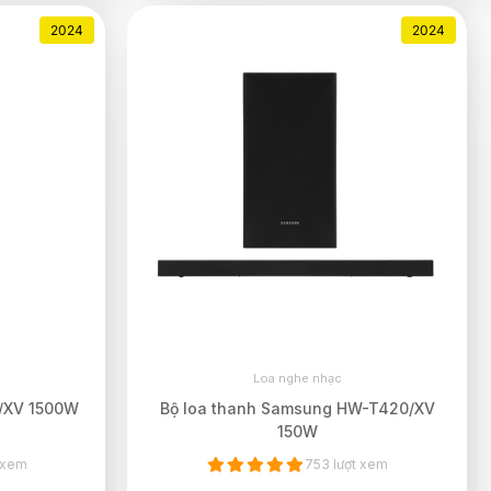
2024
2024
Loa nghe nhạc
/XV 1500W
Bộ loa thanh Samsung HW-T420/XV
150W
 xem
753 lượt xem