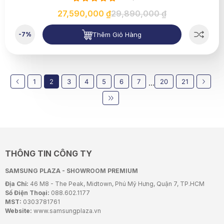
27,590,000 ₫
29,890,000 ₫
Thêm Giỏ Hàng
-7%
1
2
3
4
5
6
7
20
21
...
THÔNG TIN CÔNG TY
SAMSUNG PLAZA - SHOWROOM PREMIUM
Địa Chỉ:
46 M8 - The Peak, Midtown, Phú Mỹ Hưng, Quận 7, TP.HCM
Số Điện Thoại:
088.602.1177
MST:
0303781761
Website:
www.samsungplaza.vn