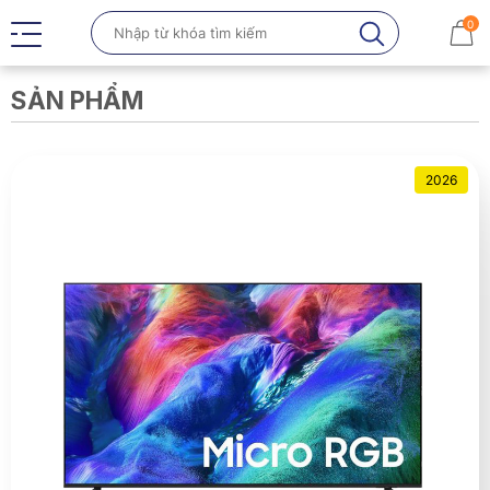
0
SẢN PHẨM
2026