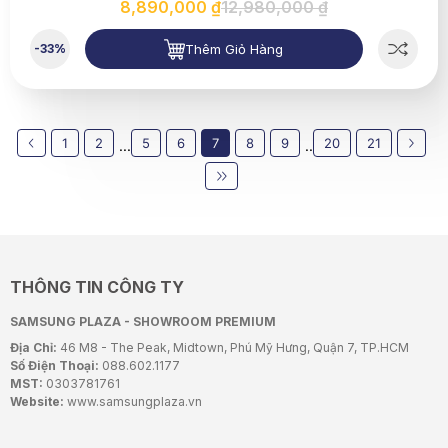
8,890,000 ₫
12,980,000 ₫
Thêm Giỏ Hàng
-33%
1
2
5
6
7
8
9
20
21
...
..
THÔNG TIN CÔNG TY
SAMSUNG PLAZA - SHOWROOM PREMIUM
Địa Chỉ:
46 M8 - The Peak, Midtown, Phú Mỹ Hưng, Quận 7, TP.HCM
Số Điện Thoại:
088.602.1177
MST:
0303781761
Website:
www.samsungplaza.vn