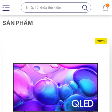
0
SẢN PHẨM
2025