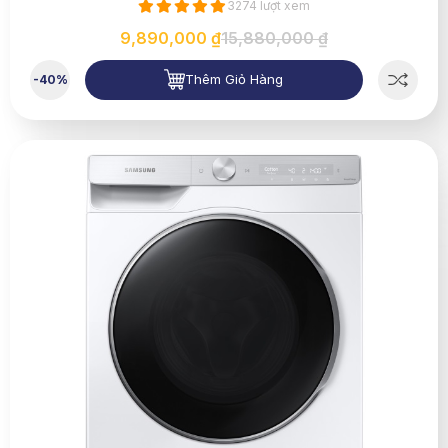
3274 lượt xem
9,890,000 ₫
15,880,000 ₫
Thêm Giỏ Hàng
-40%