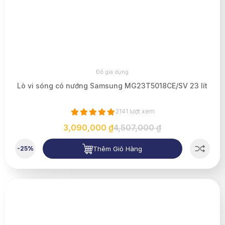
Đồ gia dụng
Lò vi sóng có nướng Samsung MG23T5018CE/SV 23 lít
2141 lượt xem
3,090,000 ₫
4,507,000 ₫
Thêm Giỏ Hàng
-25%