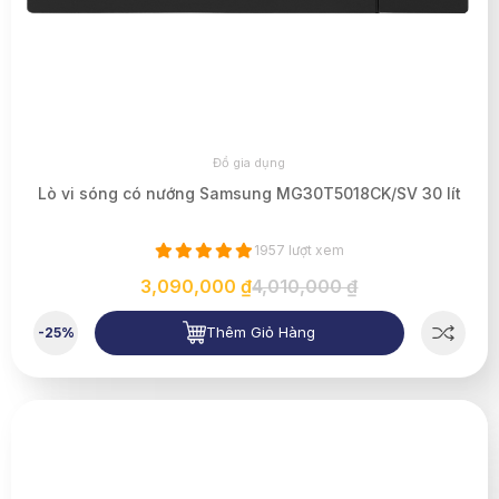
Đồ gia dụng
Lò vi sóng có nướng Samsung MG30T5018CK/SV 30 lít
1957 lượt xem
3,090,000 ₫
4,010,000 ₫
Thêm Giỏ Hàng
-25%