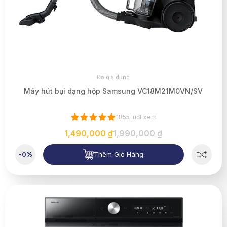
Đồ gia dụng
Máy hút bụi dạng hộp Samsung VC18M21M0VN/SV
1855 lượt xem
1,490,000 ₫
1,990,000 ₫
Thêm Giỏ Hàng
-0%