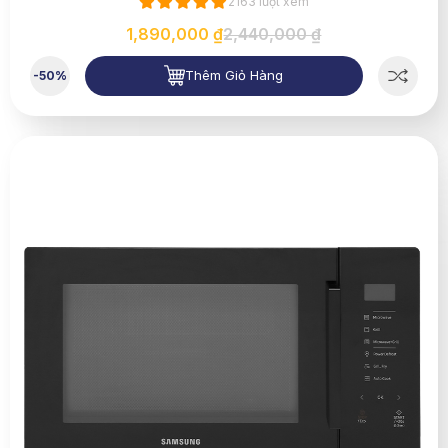
2163 lượt xem
1,890,000 ₫
2,440,000 ₫
Thêm Giỏ Hàng
-50%