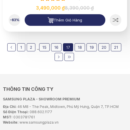
3,490,000 ₫
8,390,000 ₫
Thêm Giỏ Hàng
-63%
1
2
15
16
17
18
19
20
21
..
THÔNG TIN CÔNG TY
SAMSUNG PLAZA - SHOWROOM PREMIUM
Địa Chỉ:
46 M8 - The Peak, Midtown, Phú Mỹ Hưng, Quận 7, TP.HCM
Số Điện Thoại:
088.602.1177
MST:
0303781761
Website:
www.samsungplaza.vn