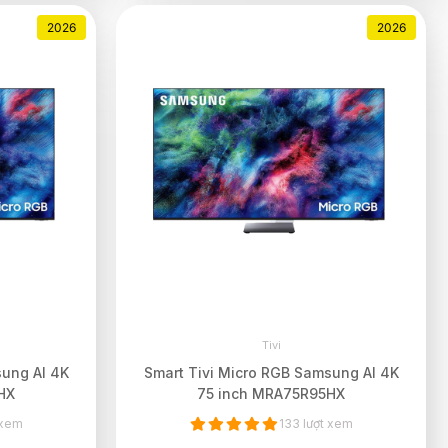
2026
2026
Tivi
sung AI 4K
Smart Tivi Micro RGB Samsung AI 4K
HX
75 inch MRA75R95HX
 xem
133 lượt xem