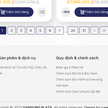
0,000 ₫
11,590,000 ₫
97,990,000 ₫
118,990
Thêm Giỏ Hàng
Thêm Giỏ Hàn
-18%
1
2
3
4
5
6
7
20
21
...
Sản phẩm & dịch vụ
Quy định & chính sách
iải thích về Tivi HD, FHD, UHD, 4K,
Đánh giá & Phản hồi
8K
Chính sách Đổi trả & Bảo hành
Chính sách Bảo hành từ Samsung
Việt Nam
Chính sách Giao hàng & Lắp đặt
yright © 2023
SAMSUNG PLAZA
. All rights reserved.
Design by i-w