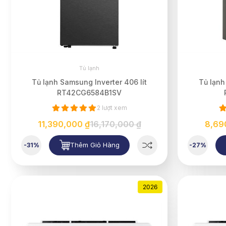
Tủ lạnh
Tủ lạnh Samsung Inverter 406 lít
Tủ lạnh
RT42CG6584B1SV
2 lượt xem
11,390,000 ₫
16,170,000 ₫
8,69
Thêm Giỏ Hàng
-31%
-27%
2026