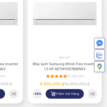
Máy lạnh
e Inverter
Máy lạnh Samsung Wind-Free Inverter
NSV
1.5 HP AR70H13D1BWNSV
 xem
67 lượt xem
,000 ₫
9,690,000 ₫
16,490,000 ₫
g
Thêm Giỏ Hàng
-44%