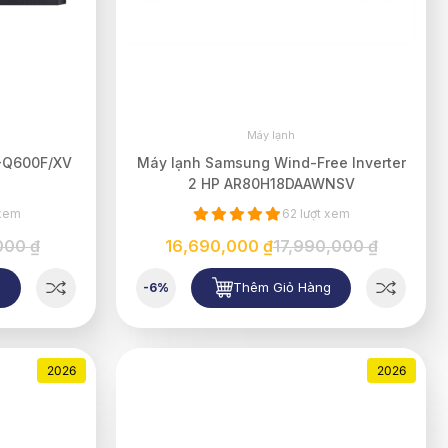
Máy lạnh
-Q600F/XV
Máy lạnh Samsung Wind-Free Inverter
2 HP AR80H18DAAWNSV
 xem
62 lượt xem
000 ₫
16,690,000 ₫
17,990,000 ₫
g
Thêm Giỏ Hàng
-6%
2026
2026