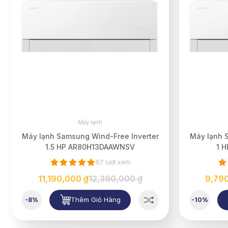
Máy lạnh
Máy lạnh Samsung Wind-Free Inverter
Máy lạnh 
1.5 HP AR80H13DAAWNSV
1 
67 lượt xem
11,190,000 ₫
12,390,000 ₫
9,79
Thêm Giỏ Hàng
-8%
-10%