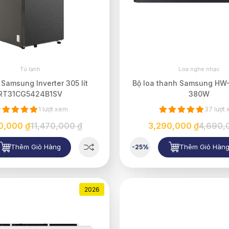
Tủ lạnh
Loa nghe nhạc
 Samsung Inverter 305 lít
Bộ loa thanh Samsung HW
RT31CG5424B1SV
380W
1 lượt xem
37 lượt
0,000 ₫
11,470,000 ₫
3,290,000 ₫
4,690,
Thêm Giỏ Hàng
Thêm Giỏ Hàn
-25%
2026