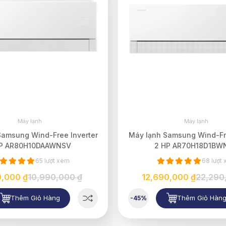
Máy lạnh
Máy lạnh
Samsung Wind-Free Inverter
Máy lạnh Samsung Wind-Fre
HP AR80H10DAAWNSV
2 HP AR70H18D1BW
65 lượt xem
68 lượt
0,000 ₫
10,990,000 ₫
12,690,000 ₫
22,290
Thêm Giỏ Hàng
Thêm Giỏ Hàn
-45%