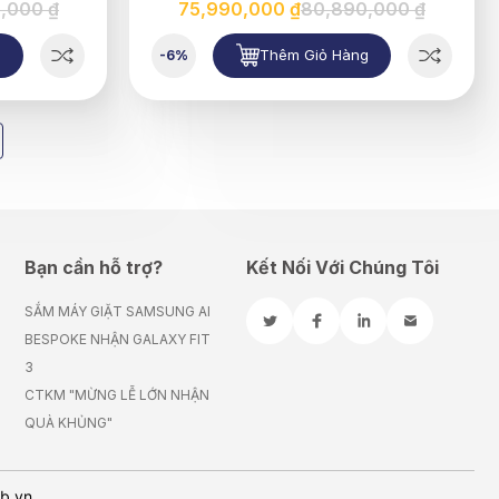
,000 ₫
75,990,000 ₫
80,890,000 ₫
g
Thêm Giỏ Hàng
-6%
Bạn cần hỗ trợ?
Kết Nối Với Chúng Tôi
SẮM MÁY GIẶT SAMSUNG AI
BESPOKE NHẬN GALAXY FIT
3
CTKM "MỪNG LỄ LỚN NHẬN
QUÀ KHỦNG"
eb.vn