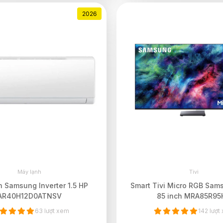
2026
Máy lạnh
Tivi
 Samsung Inverter 1.5 HP
Smart Tivi Micro RGB Sam
AR40H12D0ATNSV
85 inch MRA85R95
63 lượt xem
142 lượt