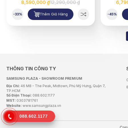
8,590,000 ₫
12,290,000 ₫
6,79
Thêm Giỏ Hàng
-33%
-45%
THÔNG TIN CÔNG TY
SAMSUNG PLAZA - SHOWROOM PREMIUM
G
Địa Chỉ:
46 M8 - The Peak, Midtown, Phú Mỹ Hưng, Quận 7,
TP.HCM
Số Điện Thoại:
088.602.1177
MST:
0303781761
Website:
www.samsungplaza.vn
088.602.1177
Cop