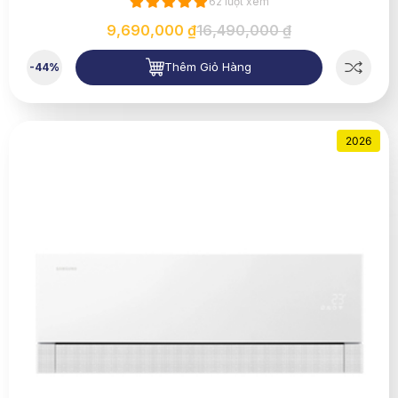
62 lượt xem
9,690,000 ₫
16,490,000 ₫
Thêm Giỏ Hàng
-44%
2026