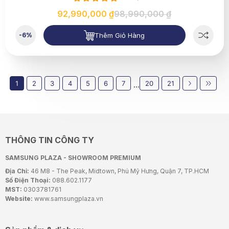
92,990,000 ₫
98,990,000 ₫
Thêm Giỏ Hàng
-6%
1
2
3
4
5
6
7
20
21
...
THÔNG TIN CÔNG TY
SAMSUNG PLAZA - SHOWROOM PREMIUM
Địa Chỉ:
46 M8 - The Peak, Midtown, Phú Mỹ Hưng, Quận 7, TP.HCM
Số Điện Thoại:
088.602.1177
MST:
0303781761
Website:
www.samsungplaza.vn