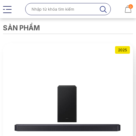
0
SẢN PHẨM
2025