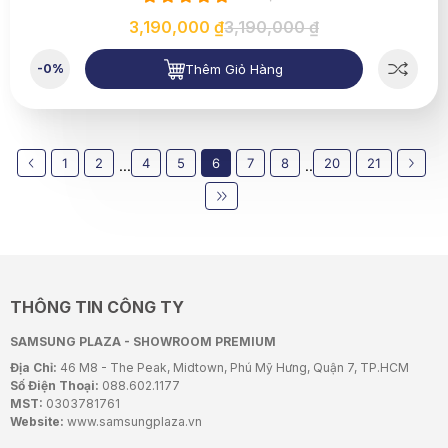
3,190,000 ₫
3,190,000 ₫
Thêm Giỏ Hàng
-0%
1
2
4
5
6
7
8
20
21
...
..
THÔNG TIN CÔNG TY
SAMSUNG PLAZA - SHOWROOM PREMIUM
Địa Chỉ:
46 M8 - The Peak, Midtown, Phú Mỹ Hưng, Quận 7, TP.HCM
Số Điện Thoại:
088.602.1177
MST:
0303781761
Website:
www.samsungplaza.vn