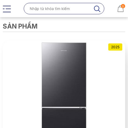
0
SẢN PHẨM
2025