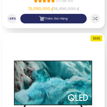
332 lượt xem
13,090,000 ₫
18,490,000 ₫
Thêm Giỏ Hàng
-28%
2025