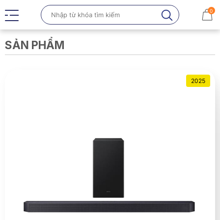
0
SẢN PHẨM
2025