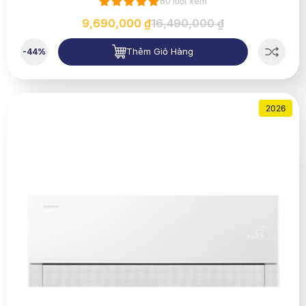
60 lượt xem
9,690,000 ₫
16,490,000 ₫
Thêm Giỏ Hàng
-44%
2026