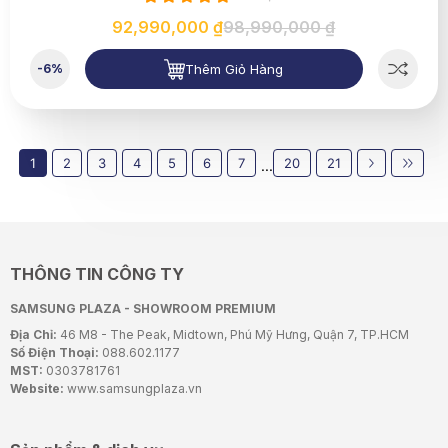
92,990,000 ₫
98,990,000 ₫
Thêm Giỏ Hàng
-6%
1
2
3
4
5
6
7
20
21
...
THÔNG TIN CÔNG TY
SAMSUNG PLAZA - SHOWROOM PREMIUM
Địa Chỉ:
46 M8 - The Peak, Midtown, Phú Mỹ Hưng, Quận 7, TP.HCM
Số Điện Thoại:
088.602.1177
MST:
0303781761
Website:
www.samsungplaza.vn