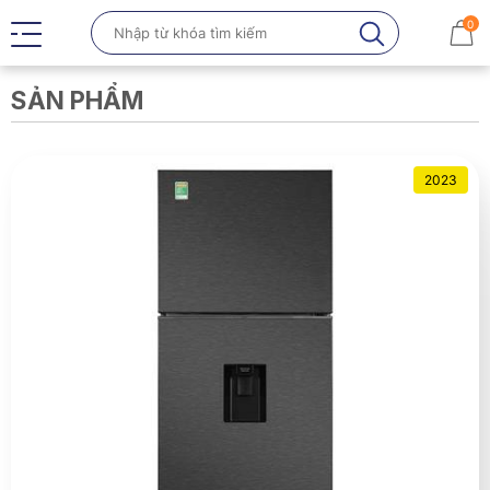
0
SẢN PHẨM
2023