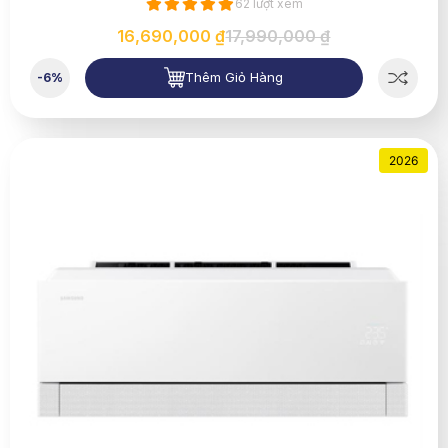
62 lượt xem
16,690,000 ₫
17,990,000 ₫
Thêm Giỏ Hàng
-6%
2026