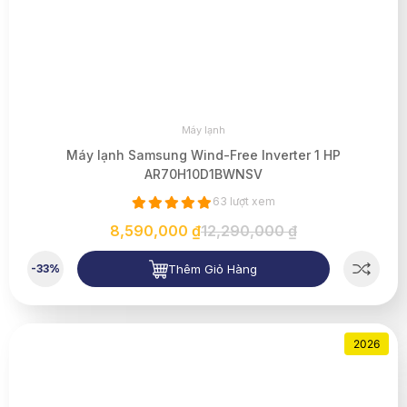
Máy lạnh
Máy lạnh Samsung Wind-Free Inverter 1 HP
AR70H10D1BWNSV
63 lượt xem
8,590,000 ₫
12,290,000 ₫
Thêm Giỏ Hàng
-33%
2026