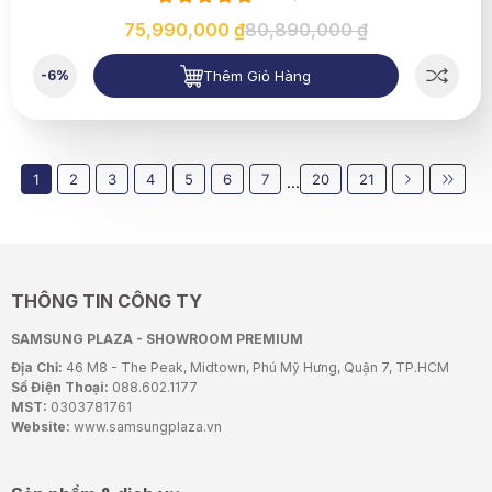
75,990,000 ₫
80,890,000 ₫
Thêm Giỏ Hàng
-6%
1
2
3
4
5
6
7
20
21
...
THÔNG TIN CÔNG TY
SAMSUNG PLAZA - SHOWROOM PREMIUM
Địa Chỉ:
46 M8 - The Peak, Midtown, Phú Mỹ Hưng, Quận 7, TP.HCM
Số Điện Thoại:
088.602.1177
MST:
0303781761
Website:
www.samsungplaza.vn