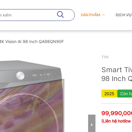
SẢN PHẨM
DỊCH VỤ
4K Vision AI 98 Inch QA98QN90F
TIVI
Smart Ti
98 Inch
2025
Còn h
99,990,00
(Liên hệ hotline