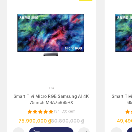
Tivi
Smart Tivi Micro RGB Samsung AI 4K
Smart Tiv
75 inch MRA75R95HX
6
134 lượt xem
75,990,000 ₫
80,890,000 ₫
49,49