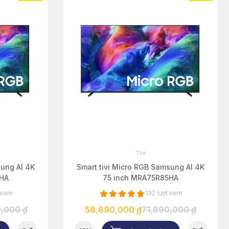
Tivi
sung AI 4K
Smart tivi Micro RGB Samsung AI 4K
5HA
75 inch MRA75R85HA
t xem
132 lượt xem
,000 ₫
58,890,000 ₫
71,890,000 ₫