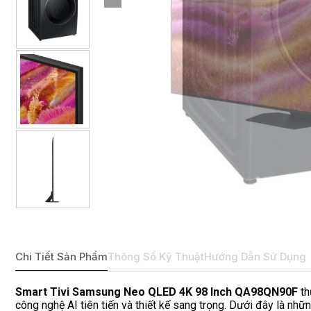
Chi Tiết Sản Phẩm
Thông Số Kỹ Thuật
Hướng Dẫn Sử Dụng
Smart Tivi Samsung Neo QLED 4K 98 Inch QA98QN90F
th
công nghệ AI tiên tiến và thiết kế sang trọng. Dưới đây là nhữ