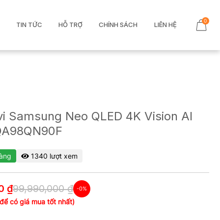
0
TIN TỨC
HỖ TRỢ
CHÍNH SÁCH
LIÊN HỆ
vi Samsung Neo QLED 4K Vision AI
 QA98QN90F
àng
1340 lượt xem
0 ₫
99,990,000 ₫
-0%
 để có giá mua tốt nhất)