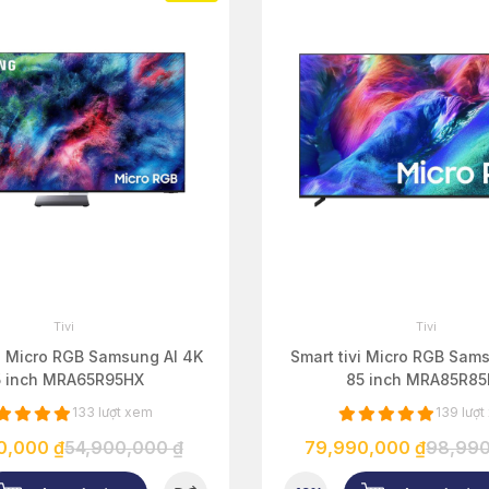
Tivi
Tivi
i Micro RGB Samsung AI 4K
Smart tivi Micro RGB Sam
5 inch MRA65R95HX
85 inch MRA85R8
133 lượt xem
139 lượ
0,000 ₫
54,900,000 ₫
79,990,000 ₫
98,990