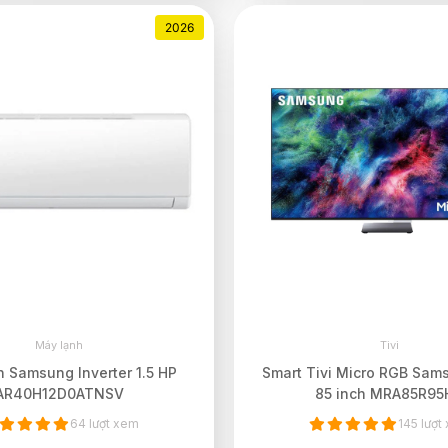
2026
Máy lạnh
Tivi
 Samsung Inverter 1.5 HP
Smart Tivi Micro RGB Sam
AR40H12D0ATNSV
85 inch MRA85R95
64 lượt xem
145 lượt