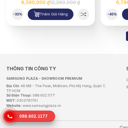
8,590,000 ₫
12,290,000 ₫
6,79
Thêm Giỏ Hàng
-33%
-45%
THÔNG TIN CÔNG TY
SAMSUNG PLAZA - SHOWROOM PREMIUM
G
Địa Chỉ:
46 M8 - The Peak, Midtown, Phú Mỹ Hưng, Quận 7,
TP.HCM
Số Điện Thoại:
088.602.1177
MST:
0303781761
Website:
www.samsungplaza.vn
088.602.1177
Cop