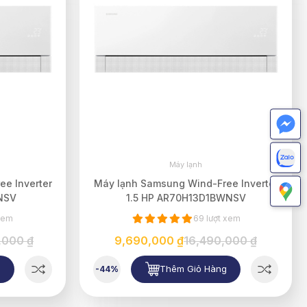
Máy lạnh
e Inverter
Máy lạnh Samsung Wind-Free Inverter
NSV
1.5 HP AR70H13D1BWNSV
 xem
69 lượt xem
,000 ₫
9,690,000 ₫
16,490,000 ₫
g
Thêm Giỏ Hàng
-44%