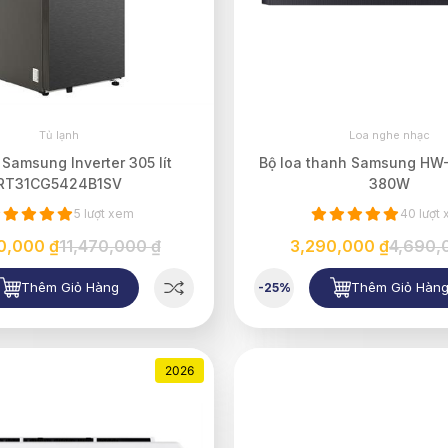
Tủ lạnh
Loa nghe nhạc
 Samsung Inverter 305 lít
Bộ loa thanh Samsung HW
RT31CG5424B1SV
380W
5 lượt xem
40 lượt
0,000 ₫
11,470,000 ₫
3,290,000 ₫
4,690,
Thêm Giỏ Hàng
Thêm Giỏ Hàn
-25%
2026