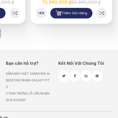
,000 ₫
75,990,000 ₫
80,890,000 ₫
g
Thêm Giỏ Hàng
-6%
Bạn cần hỗ trợ?
Kết Nối Với Chúng Tôi
SẮM MÁY GIẶT SAMSUNG AI
BESPOKE NHẬN GALAXY FIT
3
CTKM "MỪNG LỄ LỚN NHẬN
QUÀ KHỦNG"
eb.vn