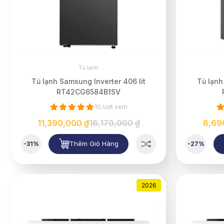
Tủ lạnh
Tủ lạnh Samsung Inverter 406 lít
Tủ lạnh
RT42CG6584B1SV
10 lượt xem
11,390,000 ₫
16,170,000 ₫
8,69
Thêm Giỏ Hàng
-31%
-27%
2026