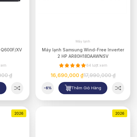
Máy lạnh
-Q600F/XV
Máy lạnh Samsung Wind-Free Inverter
2 HP AR80H18DAAWNSV
 xem
64 lượt xem
000 ₫
16,690,000 ₫
17,990,000 ₫
g
Thêm Giỏ Hàng
-6%
2026
2026