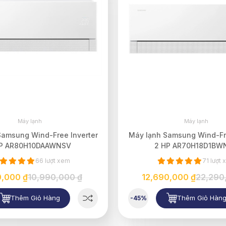
Máy lạnh
Máy lạnh
Samsung Wind-Free Inverter
Máy lạnh Samsung Wind-Fre
HP AR80H10DAAWNSV
2 HP AR70H18D1BW
66 lượt xem
71 lượt
0,000 ₫
10,990,000 ₫
12,690,000 ₫
22,290
Thêm Giỏ Hàng
Thêm Giỏ Hàn
-45%