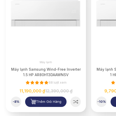
Máy lạnh
Máy lạnh Samsung Wind-Free Inverter
Máy lạnh 
1.5 HP AR80H13DAAWNSV
1 
68 lượt xem
11,190,000 ₫
12,390,000 ₫
9,79
Thêm Giỏ Hàng
-8%
-10%