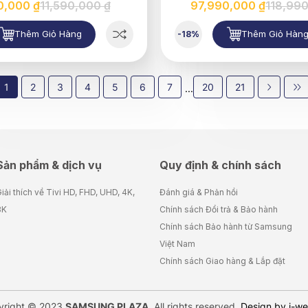
0,000 ₫
11,590,000 ₫
97,990,000 ₫
118,990
Thêm Giỏ Hàng
Thêm Giỏ Hàn
-18%
1
2
3
4
5
6
7
20
21
...
Sản phẩm & dịch vụ
Quy định & chính sách
iải thích về Tivi HD, FHD, UHD, 4K,
Đánh giá & Phản hồi
8K
Chính sách Đổi trả & Bảo hành
Chính sách Bảo hành từ Samsung
Việt Nam
Chính sách Giao hàng & Lắp đặt
yright © 2023
SAMSUNG PLAZA
. All rights reserved.
Design by i-w