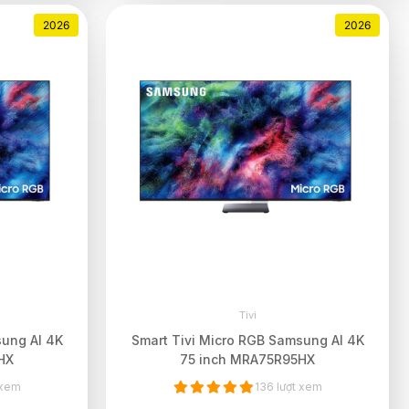
2026
2026
Tivi
sung AI 4K
Smart Tivi Micro RGB Samsung AI 4K
HX
75 inch MRA75R95HX
 xem
136 lượt xem