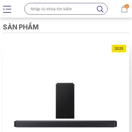
0
SẢN PHẨM
2025