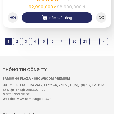
92,990,000 ₫
98,990,000 ₫
Thêm Giỏ Hàng
-6%
1
2
3
4
5
6
7
20
21
...
THÔNG TIN CÔNG TY
SAMSUNG PLAZA - SHOWROOM PREMIUM
Địa Chỉ:
46 M8 - The Peak, Midtown, Phú Mỹ Hưng, Quận 7, TP.HCM
Số Điện Thoại:
088.602.1177
MST:
0303781761
Website:
www.samsungplaza.vn