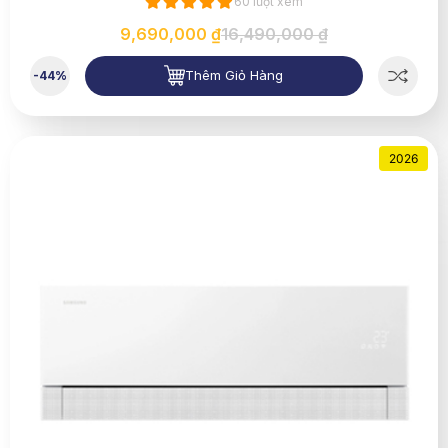
60 lượt xem
9,690,000 ₫
16,490,000 ₫
Thêm Giỏ Hàng
-44%
2026