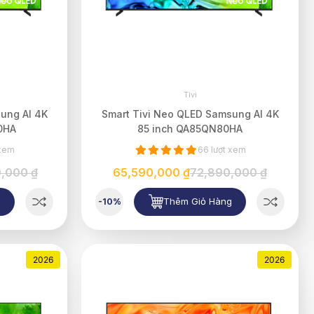
Tivi
ung AI 4K
Smart Tivi Neo QLED Samsung AI 4K
0HA
85 inch QA85QN80HA
 xem
66 lượt xem
0,000 ₫
65,590,000 ₫
72,890,000 ₫
g
Thêm Giỏ Hàng
-10%
2026
2026