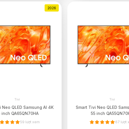
2026
Tivi
Tivi
vi Neo QLED Samsung AI 4K
Smart Tivi Neo QLED Sams
5 inch QA65QN70HA
55 inch QA55QN70
59 lượt xem
67 lượt