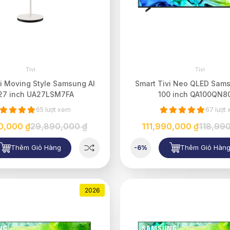
Tivi
Tivi
i Moving Style Samsung AI
Smart Tivi Neo QLED Sams
27 inch UA27LSM7FA
100 inch QA100QN8
65 lượt xem
67 lượt
0,000 ₫
29,890,000 ₫
111,990,000 ₫
118,99
Thêm Giỏ Hàng
Thêm Giỏ Hàn
-6%
2026