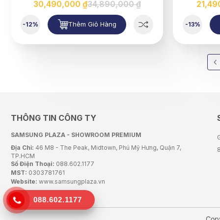
30,490,000 ₫
34,890,000 ₫
21,49
Thêm Giỏ Hàng
-12%
-13%
THÔNG TIN CÔNG TY
SAMSUNG PLAZA - SHOWROOM PREMIUM
G
Địa Chỉ:
46 M8 - The Peak, Midtown, Phú Mỹ Hưng, Quận 7,
TP.HCM
Số Điện Thoại:
088.602.1177
MST:
0303781761
Website:
www.samsungplaza.vn
088.602.1177
Cop