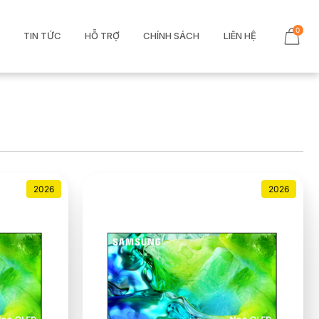
0
TIN TỨC
HỖ TRỢ
CHÍNH SÁCH
LIÊN HỆ
2026
2026