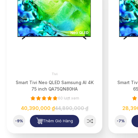
Tivi
Smart Tivi Neo QLED Samsung AI 4K
Smart Ti
75 inch QA75QN80HA
6
60 lượt xem
40,390,000 ₫
44,890,000 ₫
28,39
Thêm Giỏ Hàng
-9%
-7%