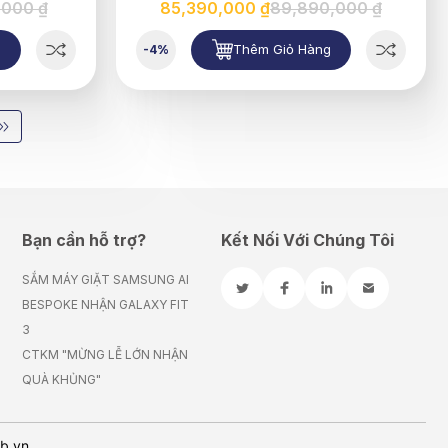
,000 ₫
85,390,000 ₫
89,890,000 ₫
g
Thêm Giỏ Hàng
-4%
Bạn cần hỗ trợ?
Kết Nối Với Chúng Tôi
SẮM MÁY GIẶT SAMSUNG AI
BESPOKE NHẬN GALAXY FIT
3
CTKM "MỪNG LỄ LỚN NHẬN
QUÀ KHỦNG"
eb.vn