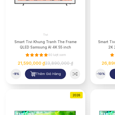
Tivi
Smart Tivi Khung Tranh The Frame
Smart Tiv
QLED Samsung AI 4K 55 inch
2K 
QA55LS03HE
60 lượt xem
21,590,000 ₫
23,890,000 ₫
26,89
Thêm Giỏ Hàng
-9%
-10%
2026