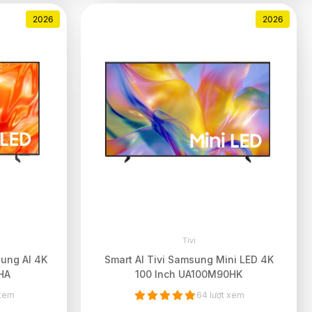
2026
2026
Tivi
ung AI 4K
Smart AI Tivi Samsung Mini LED 4K
HA
100 Inch UA100M90HK
 xem
64 lượt xem