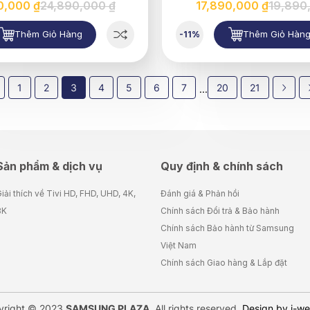
0,000 ₫
24,890,000 ₫
17,890,000 ₫
19,890
Thêm Giỏ Hàng
Thêm Giỏ Hàn
-11%
1
2
3
4
5
6
7
20
21
...
Sản phẩm & dịch vụ
Quy định & chính sách
iải thích về Tivi HD, FHD, UHD, 4K,
Đánh giá & Phản hồi
8K
Chính sách Đổi trả & Bảo hành
Chính sách Bảo hành từ Samsung
Việt Nam
Chính sách Giao hàng & Lắp đặt
yright © 2023
SAMSUNG PLAZA
. All rights reserved.
Design by i-w