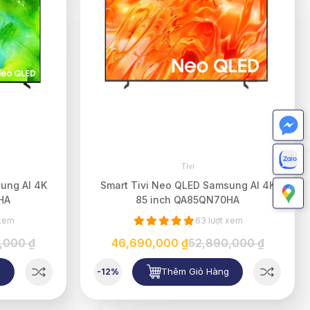
Tivi
ung AI 4K
Smart Tivi Neo QLED Samsung AI 4K
HA
85 inch QA85QN70HA
 xem
63 lượt xem
,000 ₫
46,690,000 ₫
52,890,000 ₫
g
Thêm Giỏ Hàng
-12%