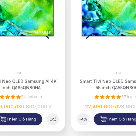
Tivi
Tivi
vi Neo QLED Samsung AI 4K
Smart Tivi Neo QLED Sams
5 inch QA65QN80HA
55 inch QA55QN80
74 lượt xem
67 lượt
0,000 ₫
30,890,000 ₫
22,490,000 ₫
23,690
Thêm Giỏ Hàng
Thêm Giỏ Hàn
-4%