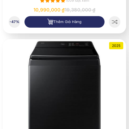
1009 lượt xem
10,990,000 ₫
19,380,000 ₫
Thêm Giỏ Hàng
-47%
2025