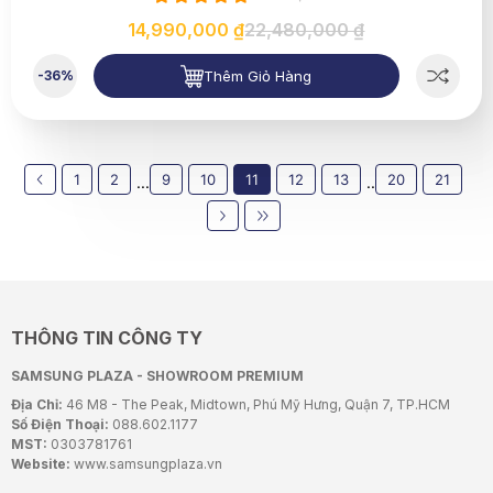
14,990,000 ₫
22,480,000 ₫
Thêm Giỏ Hàng
-36%
1
2
9
10
11
12
13
20
21
...
..
THÔNG TIN CÔNG TY
SAMSUNG PLAZA - SHOWROOM PREMIUM
Địa Chỉ:
46 M8 - The Peak, Midtown, Phú Mỹ Hưng, Quận 7, TP.HCM
Số Điện Thoại:
088.602.1177
MST:
0303781761
Website:
www.samsungplaza.vn