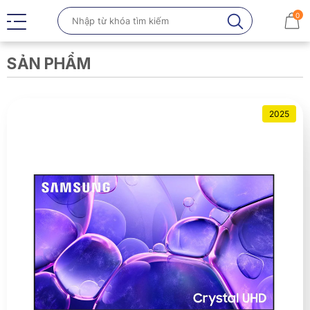
0
SẢN PHẨM
2025