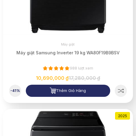
Máy giặt
Máy giặt Samsung Inverter 19 kg WA80F19B9BSV
988 lượt xem
10,690,000 ₫
17,280,000 ₫
Thêm Giỏ Hàng
-41%
2025