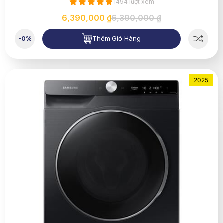
1494 lượt xem
6,390,000 ₫
6,390,000 ₫
Thêm Giỏ Hàng
-0%
2025