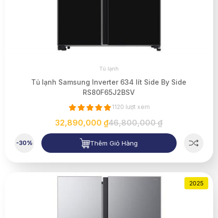
Tủ lạnh
Tủ lạnh Samsung Inverter 634 lít Side By Side
RS80F65J2BSV
1120 lượt xem
32,890,000 ₫
46,800,000 ₫
Thêm Giỏ Hàng
-30%
2025