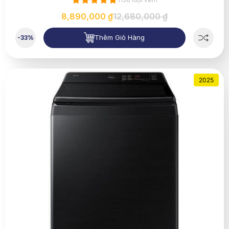
8,890,000 ₫
12,680,000 ₫
Thêm Giỏ Hàng
-33%
2025