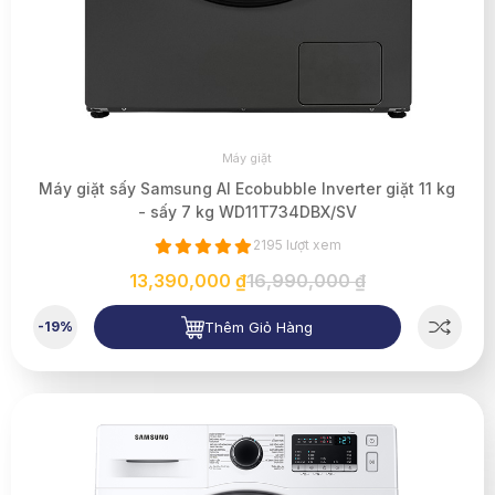
Máy giặt
Máy giặt sấy Samsung AI Ecobubble Inverter giặt 11 kg
- sấy 7 kg WD11T734DBX/SV
2195 lượt xem
13,390,000 ₫
16,990,000 ₫
Thêm Giỏ Hàng
-19%