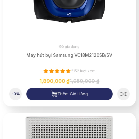
Đồ gia dụng
Máy hút bụi Samsung VC18M2120SB/SV
2152 lượt xem
1,890,000 ₫
1,950,000 ₫
Thêm Giỏ Hàng
-0%