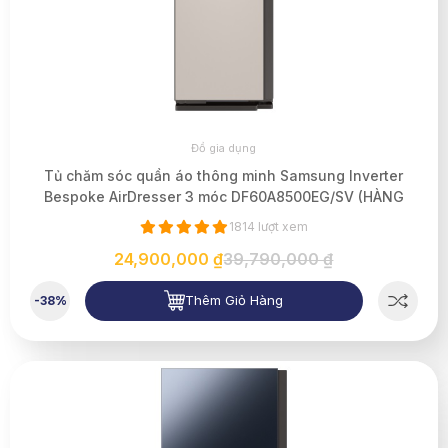
Đồ gia dụng
Tủ chăm sóc quần áo thông minh Samsung Inverter
Bespoke AirDresser 3 móc DF60A8500EG/SV (HÀNG
TRƯNG BÀY)
1814 lượt xem
24,900,000 ₫
39,790,000 ₫
Thêm Giỏ Hàng
-38%