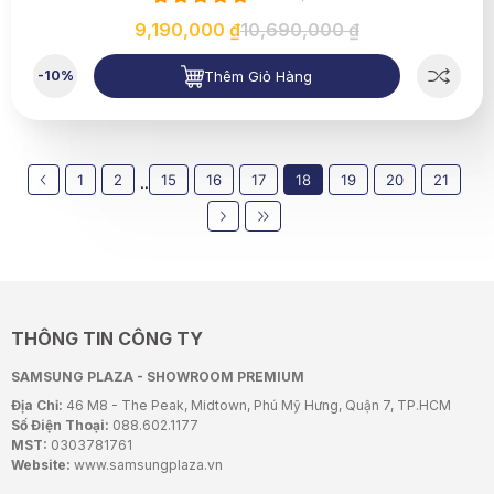
9,190,000 ₫
10,690,000 ₫
Thêm Giỏ Hàng
-10%
1
2
15
16
17
18
19
20
21
..
THÔNG TIN CÔNG TY
SAMSUNG PLAZA - SHOWROOM PREMIUM
Địa Chỉ:
46 M8 - The Peak, Midtown, Phú Mỹ Hưng, Quận 7, TP.HCM
Số Điện Thoại:
088.602.1177
MST:
0303781761
Website:
www.samsungplaza.vn