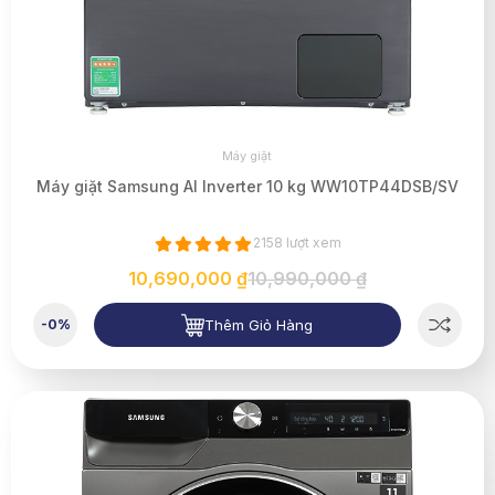
Máy giặt
Máy giặt Samsung AI Inverter 10 kg WW10TP44DSB/SV
2158 lượt xem
10,690,000 ₫
10,990,000 ₫
Thêm Giỏ Hàng
-0%