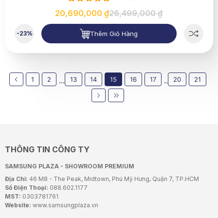
20,690,000 ₫
26,499,000 ₫
Thêm Giỏ Hàng
-23%
1
2
13
14
15
16
17
20
21
...
..
THÔNG TIN CÔNG TY
SAMSUNG PLAZA - SHOWROOM PREMIUM
Địa Chỉ:
46 M8 - The Peak, Midtown, Phú Mỹ Hưng, Quận 7, TP.HCM
Số Điện Thoại:
088.602.1177
MST:
0303781761
Website:
www.samsungplaza.vn