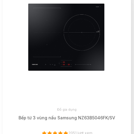
Đồ gia dụng
Bếp từ 3 vùng nấu Samsung NZ63B5046FK/SV
2051 lượt xem