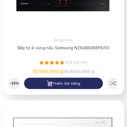
Đồ gia dụng
Bếp từ 4 vùng nấu Samsung NZ64B5066FK/SV
1932 lượt xem
15,990,000 ₫
20,600,000 ₫
Thêm Giỏ Hàng
-25%