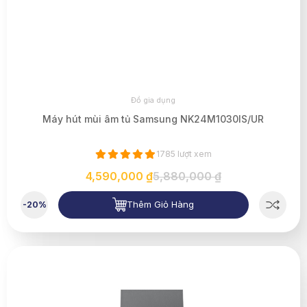
Đồ gia dụng
Máy hút mùi âm tủ Samsung NK24M1030IS/UR
1785 lượt xem
4,590,000 ₫
5,880,000 ₫
Thêm Giỏ Hàng
-20%