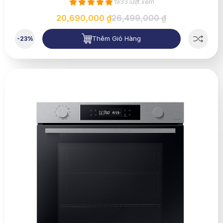
1933 lượt xem
20,690,000 ₫
26,499,000 ₫
Thêm Giỏ Hàng
-23%