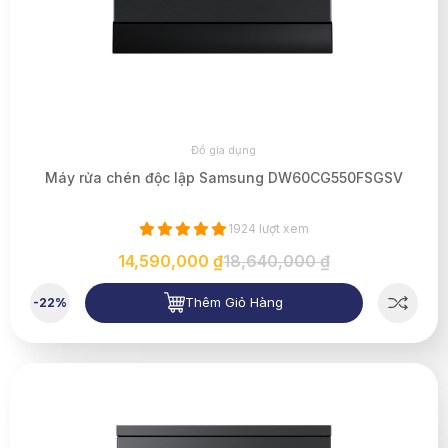
Đồ gia dụng
Máy rửa chén độc lập Samsung DW60CG550FSGSV
1924 lượt xem
14,590,000 ₫
18,640,000 ₫
Thêm Giỏ Hàng
-22%