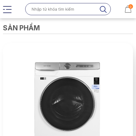
0
SẢN PHẨM