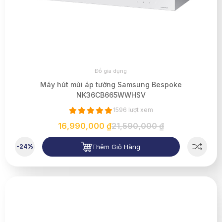
Đồ gia dụng
Máy hút mùi áp tường Samsung Bespoke
NK36CB665WWHSV
1596 lượt xem
16,990,000 ₫
21,590,000 ₫
Thêm Giỏ Hàng
-24%