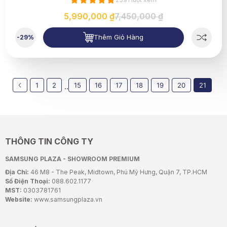
5,990,000 ₫
7,450,000 ₫
Thêm Giỏ Hàng
-29%
1
2
15
16
17
18
19
20
21
..
THÔNG TIN CÔNG TY
SAMSUNG PLAZA - SHOWROOM PREMIUM
Địa Chỉ:
46 M8 - The Peak, Midtown, Phú Mỹ Hưng, Quận 7, TP.HCM
Số Điện Thoại:
088.602.1177
MST:
0303781761
Website:
www.samsungplaza.vn