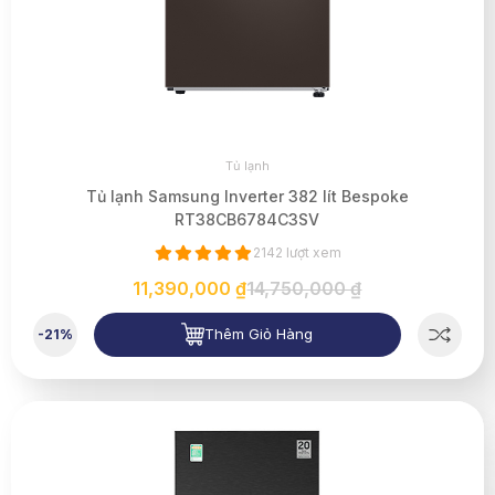
Tủ lạnh
Tủ lạnh Samsung Inverter 382 lít Bespoke
RT38CB6784C3SV
2142 lượt xem
11,390,000 ₫
14,750,000 ₫
Thêm Giỏ Hàng
-21%