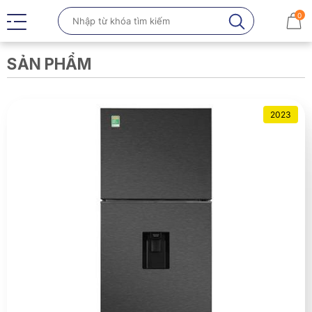
0
SẢN PHẨM
2023