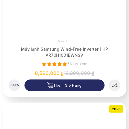
Máy lạnh
Máy lạnh Samsung Wind-Free Inverter 1 HP
AR70H10D1BWNSV
66 lượt xem
8,590,000 ₫
12,290,000 ₫
Thêm Giỏ Hàng
-33%
2026