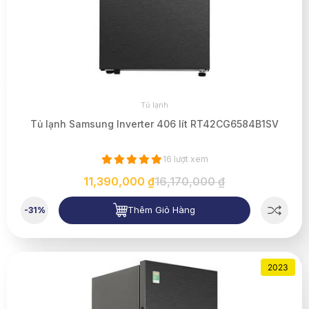
Tủ lạnh
Tủ lạnh Samsung Inverter 406 lít RT42CG6584B1SV
16 lượt xem
11,390,000 ₫
16,170,000 ₫
Thêm Giỏ Hàng
-31%
2023