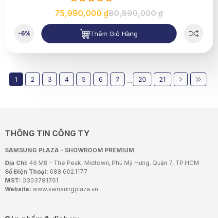
75,990,000 ₫
80,890,000 ₫
Thêm Giỏ Hàng
-6%
1
2
3
4
5
6
7
20
21
...
THÔNG TIN CÔNG TY
SAMSUNG PLAZA - SHOWROOM PREMIUM
Địa Chỉ:
46 M8 - The Peak, Midtown, Phú Mỹ Hưng, Quận 7, TP.HCM
Số Điện Thoại:
088.602.1177
MST:
0303781761
Website:
www.samsungplaza.vn