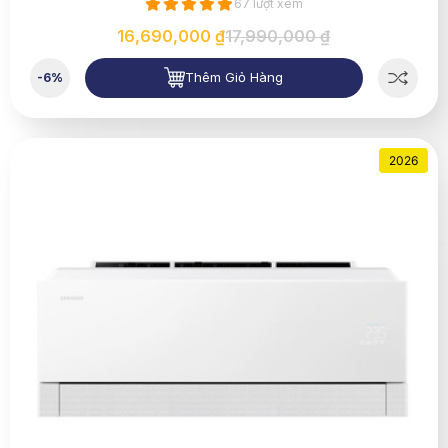
67 lượt xem
16,690,000 ₫
17,990,000 ₫
Thêm Giỏ Hàng
-6%
2026