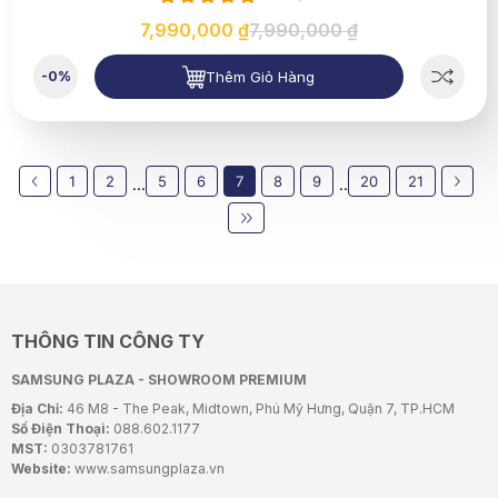
7,990,000 ₫
7,990,000 ₫
Thêm Giỏ Hàng
-0%
1
2
5
6
7
8
9
20
21
...
..
THÔNG TIN CÔNG TY
SAMSUNG PLAZA - SHOWROOM PREMIUM
Địa Chỉ:
46 M8 - The Peak, Midtown, Phú Mỹ Hưng, Quận 7, TP.HCM
Số Điện Thoại:
088.602.1177
MST:
0303781761
Website:
www.samsungplaza.vn