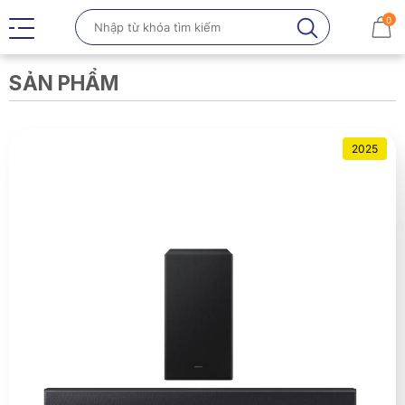
0
SẢN PHẨM
2025