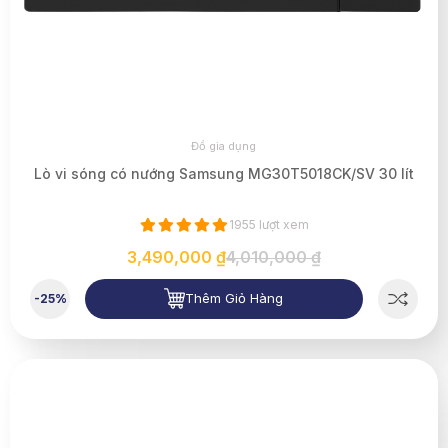
Đồ gia dụng
Lò vi sóng có nướng Samsung MG30T5018CK/SV 30 lít
1955 lượt xem
3,490,000 ₫
4,010,000 ₫
Thêm Giỏ Hàng
-25%