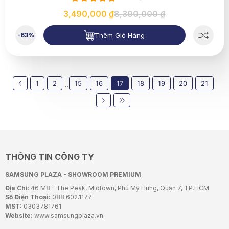
3,490,000 ₫
8,390,000 ₫
Thêm Giỏ Hàng
-63%
1
2
15
16
17
18
19
20
21
..
THÔNG TIN CÔNG TY
SAMSUNG PLAZA - SHOWROOM PREMIUM
Địa Chỉ:
46 M8 - The Peak, Midtown, Phú Mỹ Hưng, Quận 7, TP.HCM
Số Điện Thoại:
088.602.1177
MST:
0303781761
Website:
www.samsungplaza.vn