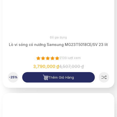
Đồ gia dụng
Lò vi sóng có nướng Samsung MG23T5018CE/SV 23 lít
2139 lượt xem
3,790,000 ₫
4,507,000 ₫
Thêm Giỏ Hàng
-25%