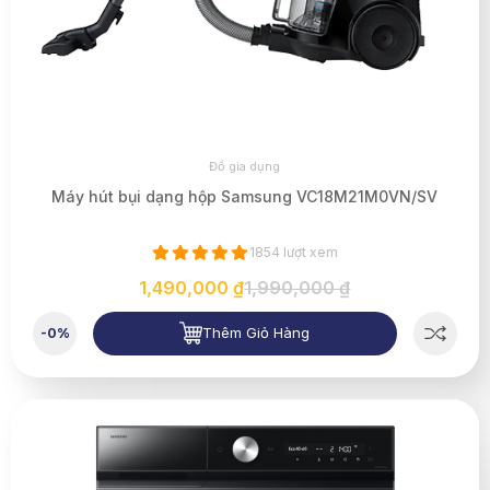
Đồ gia dụng
Máy hút bụi dạng hộp Samsung VC18M21M0VN/SV
1854 lượt xem
1,490,000 ₫
1,990,000 ₫
Thêm Giỏ Hàng
-0%