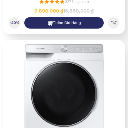
3273 lượt xem
9,890,000 ₫
15,880,000 ₫
Thêm Giỏ Hàng
-40%