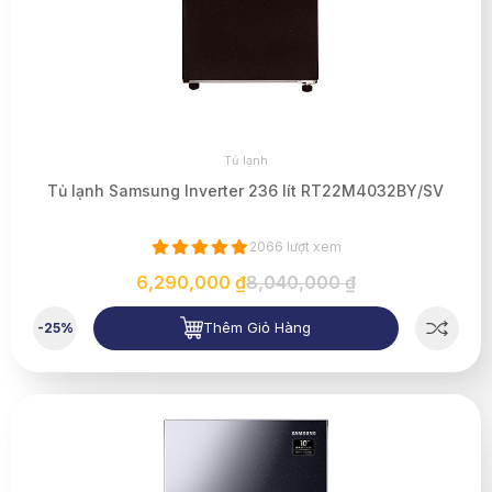
Tủ lạnh
Tủ lạnh Samsung Inverter 236 lít RT22M4032BY/SV
2066 lượt xem
6,290,000 ₫
8,040,000 ₫
Thêm Giỏ Hàng
-25%