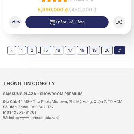
5,990,000 ₫
7,450,000 ₫
Thêm Giỏ Hàng
-29%
1
2
15
16
17
18
19
20
21
..
THÔNG TIN CÔNG TY
SAMSUNG PLAZA - SHOWROOM PREMIUM
Địa Chỉ:
46 M8 - The Peak, Midtown, Phú Mỹ Hưng, Quận 7, TP.HCM
Số Điện Thoại:
088.602.1177
MST:
0303781761
Website:
www.samsungplaza.vn