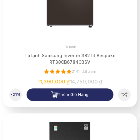
Tủ lạnh
Tủ lạnh Samsung Inverter 382 lít Bespoke
RT38CB6784C3SV
2141 lượt xem
11,390,000 ₫
14,750,000 ₫
Thêm Giỏ Hàng
-21%