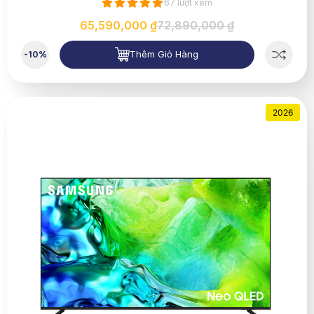
67 lượt xem
65,590,000 ₫
72,890,000 ₫
Thêm Giỏ Hàng
-10%
2026