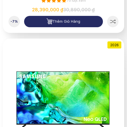
75 lượt xem
28,390,000 ₫
30,890,000 ₫
Thêm Giỏ Hàng
-7%
2026