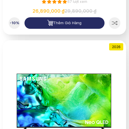
67 lượt xem
26,890,000 ₫
29,890,000 ₫
Thêm Giỏ Hàng
-10%
2026