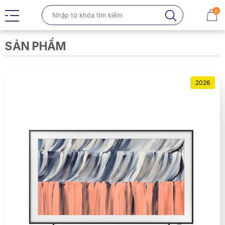
0
SẢN PHẨM
2026