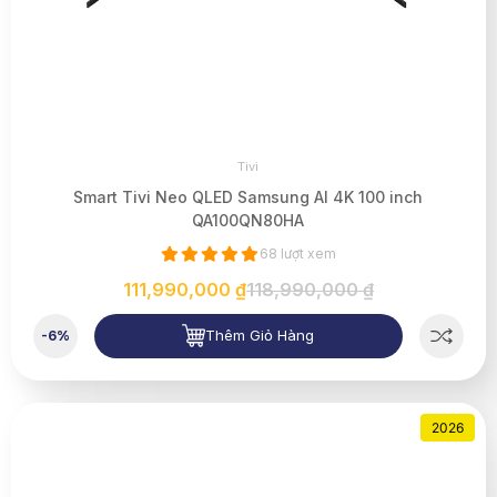
Tivi
Smart Tivi Neo QLED Samsung AI 4K 100 inch
QA100QN80HA
68 lượt xem
111,990,000 ₫
118,990,000 ₫
Thêm Giỏ Hàng
-6%
2026