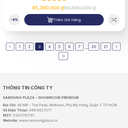
85,390,000 ₫
89,890,000 ₫
Thêm Giỏ Hàng
-4%
1
2
3
4
5
6
7
20
21
...
THÔNG TIN CÔNG TY
SAMSUNG PLAZA - SHOWROOM PREMIUM
Địa Chỉ:
46 M8 - The Peak, Midtown, Phú Mỹ Hưng, Quận 7, TP.HCM
Số Điện Thoại:
088.602.1177
MST:
0303781761
Website:
www.samsungplaza.vn