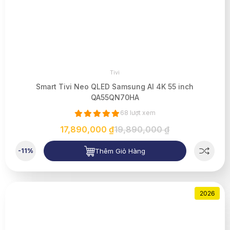
Tivi
Smart Tivi Neo QLED Samsung AI 4K 55 inch
QA55QN70HA
68 lượt xem
17,890,000 ₫
19,890,000 ₫
Thêm Giỏ Hàng
-11%
2026