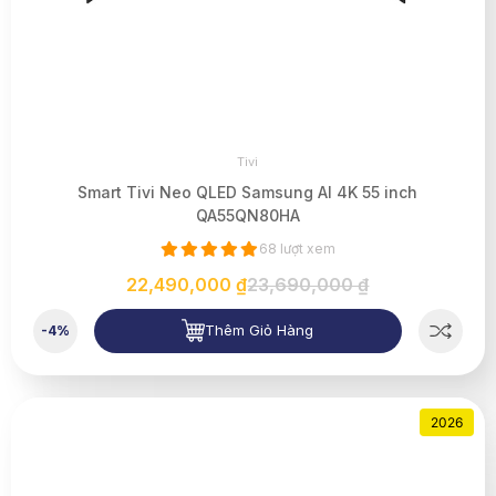
Tivi
Smart Tivi Neo QLED Samsung AI 4K 55 inch
QA55QN80HA
68 lượt xem
22,490,000 ₫
23,690,000 ₫
Thêm Giỏ Hàng
-4%
2026