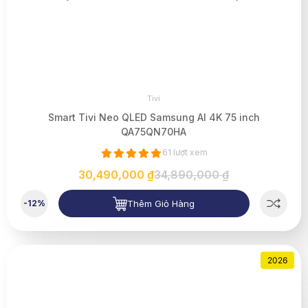
Tivi
Smart Tivi Neo QLED Samsung AI 4K 75 inch
QA75QN70HA
61 lượt xem
30,490,000 ₫
34,890,000 ₫
Thêm Giỏ Hàng
-12%
2026