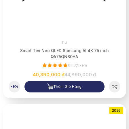
Tivi
Smart Tivi Neo QLED Samsung AI 4K 75 inch
QA75QN80HA
61 lượt xem
40,390,000 ₫
44,890,000 ₫
Thêm Giỏ Hàng
-9%
2026