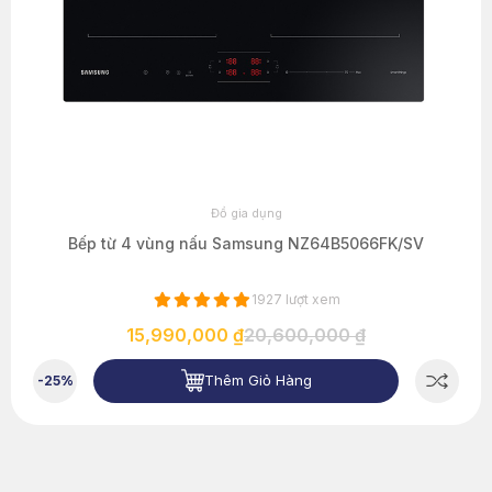
Đồ gia dụng
Bếp từ 4 vùng nấu Samsung NZ64B5066FK/SV
1927 lượt xem
15,990,000 ₫
20,600,000 ₫
Thêm Giỏ Hàng
-25%