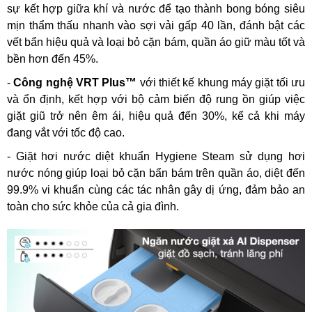
sự kết hợp giữa khí và nước để tạo thành bong bóng siêu
mịn thẩm thấu nhanh vào sợi vải gấp 40 lần, đánh bật các
vết bẩn hiệu quả và loại bỏ cặn bám, quần áo giữ màu tốt và
bền hơn đến 45%.
-
Công nghệ VRT Plus™
với thiết kế khung máy giặt tối ưu
và ổn định, kết hợp với bộ cảm biến độ rung ồn giúp việc
giặt giũ trở nên êm ái, hiệu quả đến 30%, kể cả khi máy
đang vắt với tốc độ cao.
- Giặt hơi nước diệt khuẩn Hygiene Steam sử dụng hơi
nước nóng giúp loại bỏ cặn bẩn bám trên quần áo, diệt đến
99.9% vi khuẩn cùng các tác nhân gây dị ứng, đảm bảo an
toàn cho sức khỏe của cả gia đình.