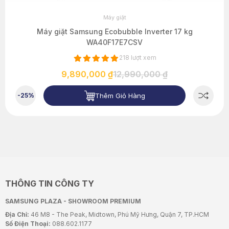
Máy giặt
Máy giặt Samsung Ecobubble Inverter 17 kg
WA40F17E7CSV
218 lượt xem
9,890,000 ₫
12,990,000 ₫
Thêm Giỏ Hàng
-25%
THÔNG TIN CÔNG TY
SAMSUNG PLAZA - SHOWROOM PREMIUM
Địa Chỉ:
46 M8 - The Peak, Midtown, Phú Mỹ Hưng, Quận 7, TP.HCM
Số Điện Thoại:
088.602.1177