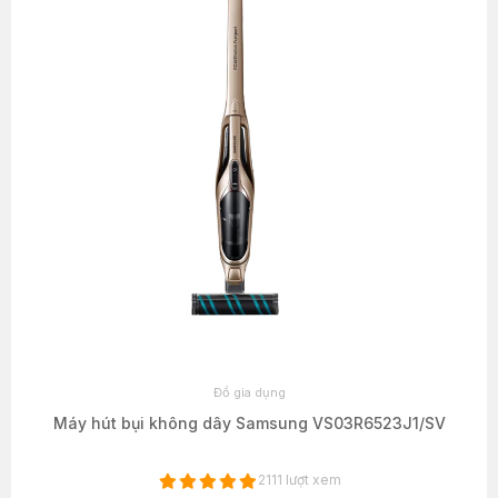
Đồ gia dụng
Máy hút bụi không dây Samsung VS03R6523J1/SV
2111 lượt xem