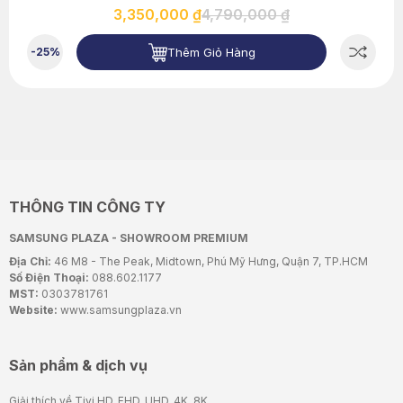
3,350,000 ₫
4,790,000 ₫
Thêm Giỏ Hàng
-25%
THÔNG TIN CÔNG TY
SAMSUNG PLAZA - SHOWROOM PREMIUM
Địa Chỉ:
46 M8 - The Peak, Midtown, Phú Mỹ Hưng, Quận 7, TP.HCM
Số Điện Thoại:
088.602.1177
MST:
0303781761
Website:
www.samsungplaza.vn
Sản phẩm & dịch vụ
Giải thích về Tivi HD, FHD, UHD, 4K, 8K