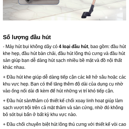
Số lượng đầu hút
- Máy hút bụi không dây có
4 loại đầu hút
, bao gồm: đầu hút
khe hẹp, đầu hút bàn chải, đầu hút lông thú cưng và đầu hút
sàn giúp bạn dễ dàng hút sạch nhiều bề mặt và đồ nội thất
khác nhau.
+ Đầu hút khe giúp dễ dàng tiếp cận các kẽ hở sâu hoặc các
khu vực hẹp. Bạn có thể tăng thêm độ dài của dụng cụ nhờ
vào ống nối dài đi kèm để hút những vị trí khó tiếp cận.
+ Đầu hút sàn/thảm có thiết kế chổi xoay linh hoạt giúp làm
sạch vượt trội trên cả mặt thảm và sàn cứng, nhờ đó không
bỏ sót bụi bẩn ở bất kỳ khu vực nào.
+ Đầu chổi chuyên biệt hút lông thú cưng với thiết kế vòi cao