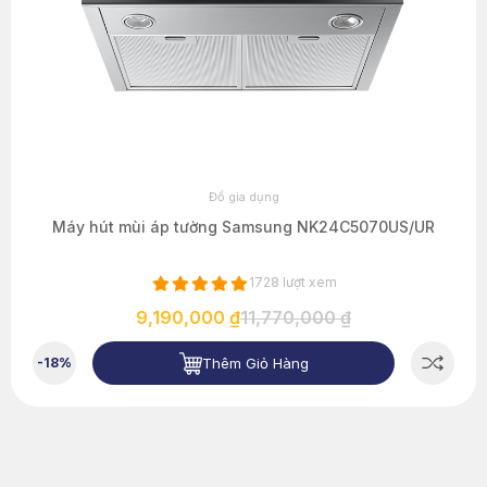
Đồ gia dụng
Máy hút mùi áp tường Samsung NK24C5070US/UR
1728 lượt xem
9,190,000 ₫
11,770,000 ₫
Thêm Giỏ Hàng
-18%