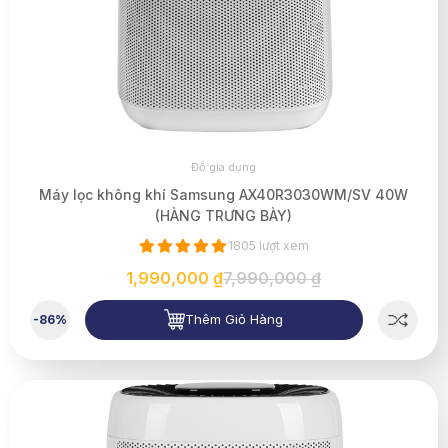
Đồ gia dụng
Máy lọc không khí Samsung AX40R3030WM/SV 40W
(HÀNG TRƯNG BÀY)
1805 lượt xem
1,990,000 ₫
7,990,000 ₫
Thêm Giỏ Hàng
-86%