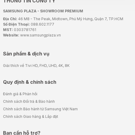
THÔNG TIN CÔNG TY
SAMSUNG PLAZA - SHOWROOM PREMIUM
Địa Chỉ:
46 M8 - The Peak, Midtown, Phú Mỹ Hưng, Quận 7, TP.HCM
Số Điện Thoại:
088.602.1177
MST:
0303781761
Website:
www.samsungplaza.vn
Sản phẩm & dịch vụ
Giải thích về Tivi HD, FHD, UHD, 4K, 8K
Quy định & chính sách
Đánh giá & Phản hồi
Chính sách Đổi trả & Bảo hành
Chính sách Bảo hành từ Samsung Việt Nam
Chính sách Giao hàng & Lắp đặt
Bạn cần hỗ trợ?