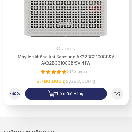
Đồ gia dụng
Máy lọc không khí Samsung AX32BG3100GBSV
AX32BG3100GB/SV 41W
2470 lượt xem
3,790,000 ₫
5,690,000 ₫
Thêm Giỏ Hàng
-40%