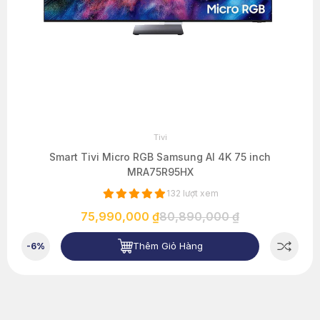
Tivi
Smart Tivi Micro RGB Samsung AI 4K 75 inch
MRA75R95HX
132 lượt xem
75,990,000 ₫
80,890,000 ₫
Thêm Giỏ Hàng
-6%