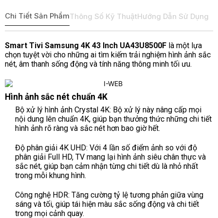
Chi Tiết Sản Phẩm
Thông Số Kỹ Thuật
Hướng Dẫn Sử Dụng
Smart Tivi Samsung 4K 43 Inch UA43U8500F
là một lựa
chọn tuyệt vời cho những ai tìm kiếm trải nghiệm hình ảnh sắc
nét, âm thanh sống động và tính năng thông minh tối ưu.
Hình ảnh sắc nét chuẩn 4K
Bộ xử lý hình ảnh Crystal 4K: Bộ xử lý này nâng cấp mọi
nội dung lên chuẩn 4K, giúp bạn thưởng thức những chi tiết
hình ảnh rõ ràng và sắc nét hơn bao giờ hết.
Độ phân giải 4K UHD: Với 4 lần số điểm ảnh so với độ
phân giải Full HD, TV mang lại hình ảnh siêu chân thực và
sắc nét, giúp bạn cảm nhận từng chi tiết dù là nhỏ nhất
trong mỗi khung hình.
Công nghệ HDR: Tăng cường tỷ lệ tương phản giữa vùng
sáng và tối, giúp tái hiện màu sắc sống động và chi tiết
trong mọi cảnh quay.