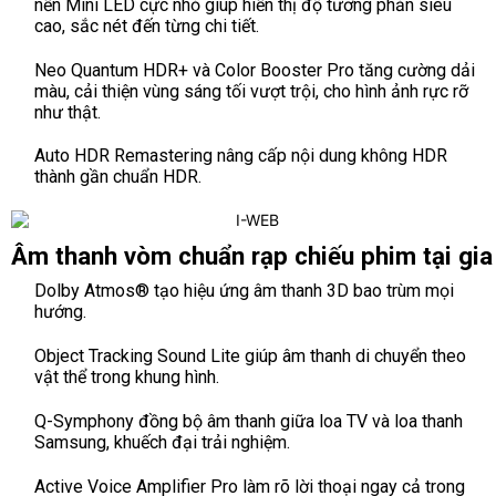
nền Mini LED cực nhỏ giúp hiển thị độ tương phản siêu
cao, sắc nét đến từng chi tiết.
Neo Quantum HDR+ và Color Booster Pro tăng cường dải
màu, cải thiện vùng sáng tối vượt trội, cho hình ảnh rực rỡ
như thật.
Auto HDR Remastering nâng cấp nội dung không HDR
thành gần chuẩn HDR.
Âm thanh vòm chuẩn rạp chiếu phim tại gia
Dolby Atmos® tạo hiệu ứng âm thanh 3D bao trùm mọi
hướng.
Object Tracking Sound Lite giúp âm thanh di chuyển theo
vật thể trong khung hình.
Q-Symphony đồng bộ âm thanh giữa loa TV và loa thanh
Samsung, khuếch đại trải nghiệm.
Active Voice Amplifier Pro làm rõ lời thoại ngay cả trong