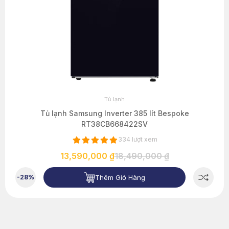
Tủ lạnh
Tủ lạnh Samsung Inverter 385 lít Bespoke
RT38CB668422SV
334 lượt xem
13,590,000 ₫
18,490,000 ₫
Thêm Giỏ Hàng
-28%