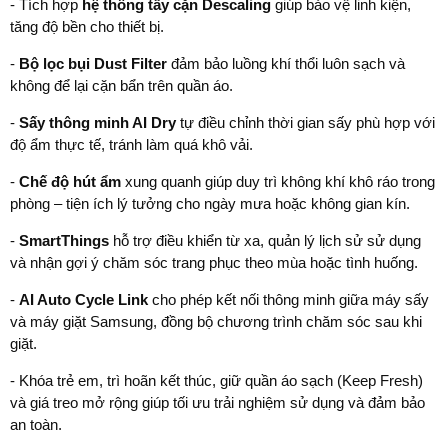
- Tích hợp
hệ thống tẩy cặn Descaling
giúp bảo vệ linh kiện,
tăng độ bền cho thiết bị.
-
Bộ lọc bụi Dust Filter
đảm bảo luồng khí thổi luôn sạch và
không để lại cặn bẩn trên quần áo.
-
Sấy thông minh AI Dry
tự điều chỉnh thời gian sấy phù hợp với
độ ẩm thực tế, tránh làm quá khô vải.
-
Chế độ hút ẩm
xung quanh giúp duy trì không khí khô ráo trong
phòng – tiện ích lý tưởng cho ngày mưa hoặc không gian kín.
-
SmartThings
hỗ trợ điều khiển từ xa, quản lý lịch sử sử dụng
và nhận gợi ý chăm sóc trang phục theo mùa hoặc tình huống.
-
AI Auto Cycle Link
cho phép kết nối thông minh giữa máy sấy
và máy giặt Samsung, đồng bộ chương trình chăm sóc sau khi
giặt.
- Khóa trẻ em, trì hoãn kết thúc, giữ quần áo sạch (Keep Fresh)
và giá treo mở rộng giúp tối ưu trải nghiệm sử dụng và đảm bảo
an toàn.