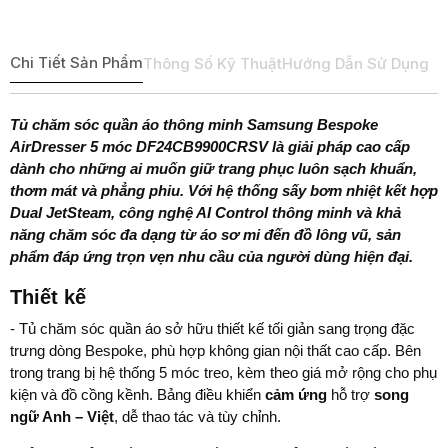
Chi Tiết Sản Phẩm
Thông Số Kỹ Thuật
Hướng Dẫn Sử Dụng
Tủ chăm sóc quần áo thông minh Samsung Bespoke
AirDresser 5 móc DF24CB9900CRSV là giải pháp cao cấp
dành cho những ai muốn giữ trang phục luôn sạch khuẩn,
thơm mát và phẳng phiu. Với hệ thống sấy bơm nhiệt kết hợp
Dual JetSteam, công nghệ AI Control thông minh và khả
năng chăm sóc đa dạng từ áo sơ mi đến đồ lông vũ, sản
phẩm đáp ứng trọn vẹn nhu cầu của người dùng hiện đại.
Thiết kế
- Tủ chăm sóc quần áo sở hữu thiết kế tối giản sang trọng đặc
trưng dòng Bespoke, phù hợp không gian nội thất cao cấp. Bên
trong trang bị hệ thống 5 móc treo, kèm theo giá mở rộng cho phụ
kiện và đồ cồng kềnh. Bảng điều khiển
cảm ứng
hỗ trợ
song
ngữ Anh – Việt
, dễ thao tác và tùy chỉnh.