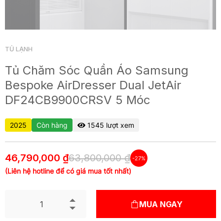
TỦ LẠNH
Tủ Chăm Sóc Quần Áo Samsung
Bespoke AirDresser Dual JetAir
DF24CB9900CRSV 5 Móc
2025
Còn hàng
1545 lượt xem
46,790,000 ₫
63,800,000 ₫
-27%
(Liên hệ hotline để có giá mua tốt nhất)
MUA NGAY