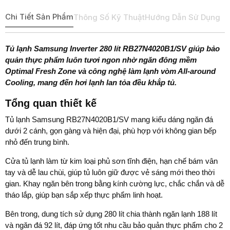
Chi Tiết Sản Phẩm
Thông Số Kỹ Thuật
Hướng Dẫn Sử Dụng
Tủ lạnh Samsung Inverter 280 lít RB27N4020B1/SV giúp bảo
quản thực phẩm luôn tươi ngon nhờ ngăn đông mềm
Optimal Fresh Zone và công nghệ làm lạnh vòm All-around
Cooling, mang đến hơi lạnh lan tỏa đều khắp tủ.
Tổng quan thiết kế
Tủ lạnh Samsung RB27N4020B1/SV mang kiểu dáng ngăn đá
dưới 2 cánh, gọn gàng và hiện đại, phù hợp với không gian bếp
nhỏ đến trung bình.
Cửa tủ lạnh làm từ kim loại phủ sơn tĩnh điện, hạn chế bám vân
tay và dễ lau chùi, giúp tủ luôn giữ được vẻ sáng mới theo thời
gian. Khay ngăn bên trong bằng kính cường lực, chắc chắn và dễ
tháo lắp, giúp bạn sắp xếp thực phẩm linh hoạt.
Bên trong, dung tích sử dụng 280 lít chia thành ngăn lạnh 188 lít
và ngăn đá 92 lít, đáp ứng tốt nhu cầu bảo quản thực phẩm cho 2