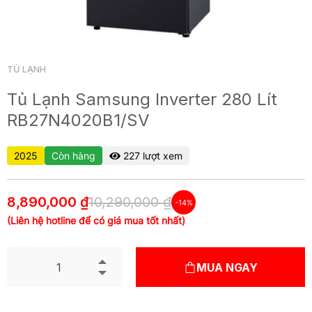
TỦ LẠNH
Tủ Lạnh Samsung Inverter 280 Lít
RB27N4020B1/SV
2025
Còn hàng
227 lượt xem
8,890,000 ₫
10,290,000 ₫
-14%
(Liên hệ hotline để có giá mua tốt nhất)
MUA NGAY