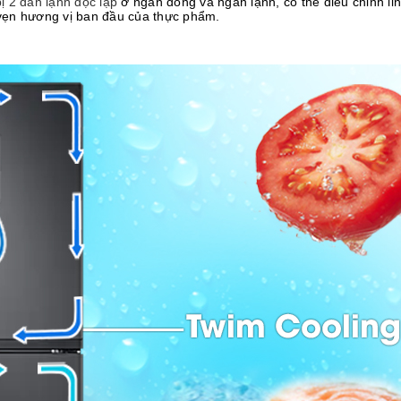
ị 2 dàn lạnh độc lập
ở ngăn đông và ngăn lạnh, có thể điều chỉnh lin
 vẹn hương vị ban đầu của thực phẩm.