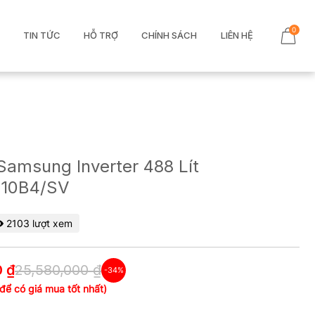
0
TIN TỨC
HỖ TRỢ
CHÍNH SÁCH
LIÊN HỆ
Samsung Inverter 488 Lít
10B4/SV
2103 lượt xem
0 ₫
25,580,000 ₫
-34%
 để có giá mua tốt nhất)