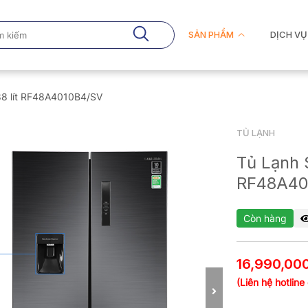
SẢN PHẨM
DỊCH VỤ
88 lít RF48A4010B4/SV
TỦ LẠNH
Tủ Lạnh 
RF48A40
Còn hàng
16,990,00
(Liên hệ hotline