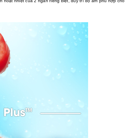
h hoạt nhiệt của 2 ngăn riêng biệt, duy trì độ ẩm phù hợp cho