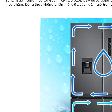
Tủ lạnh Samsung Inverter 488 lít RF48A4010B4/SV được trang b
thực phẩm. Đồng thời, không bị lẫn mùi giữa các ngăn, giữ trọn